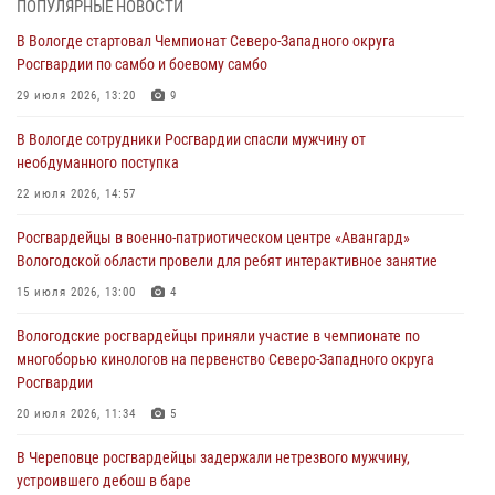
ПОПУЛЯРНЫЕ НОВОСТИ
ПРАВОНАРУШИТЕЛЯ
В Вологде стартовал Чемпионат Северо-Западного округа
02 августа 2026, 10:37
Росгвардии по самбо и боевому самбо
Росгвардейцы в г. Соколе задержали несовершеннолетнего
29 июля 2026, 13:20
9
нарушителя на питбайке
В Вологде сотрудники Росгвардии спасли мужчину от
31 июля 2026, 06:43
необдуманного поступка
В Вологде стартовал Чемпионат Северо-Западного округа
22 июля 2026, 14:57
Росгвардии по самбо и боевому самбо
Росгвардейцы в военно-патриотическом центре «Авангард»
29 июля 2026, 13:20
9
Вологодской области провели для ребят интерактивное занятие
В Вологде росгвардейцы задержали мужчину, подозреваемого в
15 июля 2026, 13:00
4
хищении цветного металла
Вологодские росгвардейцы приняли участие в чемпионате по
29 июля 2026, 09:08
многоборью кинологов на первенство Северо-Западного округа
Росгвардии
20 июля 2026, 11:34
5
В Череповце росгвардейцы задержали нетрезвого мужчину,
устроившего дебош в баре