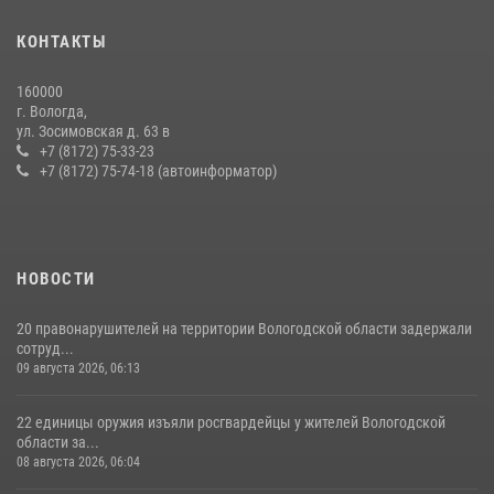
16 правонарушителей на территории Вологодской области
задержали сотрудники вневедомственной охраны Росгвардии за
КОНТАКТЫ
минувшую неделю
20 июля 2026, 09:06
160000
г. Вологда,
В ВОЛОГДЕ РОСГВАРДЕЙЦЫ ЗАДЕРЖАЛИ МУЖЧИНУ,
ул. Зосимовская д. 63 в
ОТКАЗЫВАВШЕГОСЯ ОСВОБОДИТЬ НОМЕР В ГОСТИНИЦЕ
+7 (8172) 75-33-23
+7 (8172) 75-74-18 (автоинформатор)
24 июля 2026, 07:32
НОВОСТИ
20 правонарушителей на территории Вологодской области задержали
сотруд...
09 августа 2026, 06:13
22 единицы оружия изъяли росгвардейцы у жителей Вологодской
области за...
08 августа 2026, 06:04