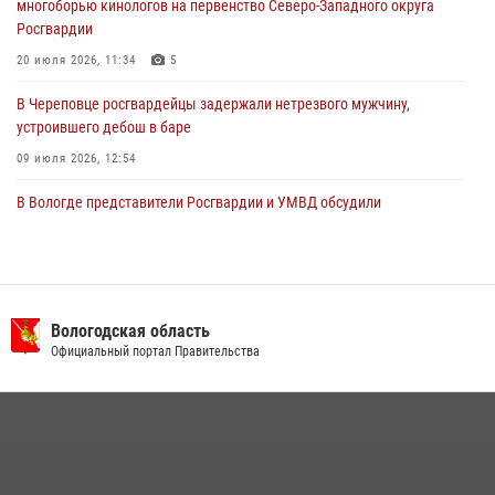
многоборью кинологов на первенство Северо-Западного округа
31 июля 2026, 06:43
Росгвардии
20 июля 2026, 11:34
5
В Череповце росгвардейцы задержали нетрезвого мужчину,
устроившего дебош в баре
09 июля 2026, 12:54
В Вологде представители Росгвардии и УМВД обсудили
взаимодействие по профилактике мошенничеств
22 июля 2026, 12:10
2
В Великом Устюге росгвардейцы задержали мужчин, устроивших
стрельбу
Вологодская область
Официальный портал Правительства
27 июля 2026, 07:28
21 единицу оружия изъяли за минувшую неделю сотрудники
Росгвардии в Вологодской области
20 июля 2026, 10:47