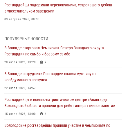
Росгвардейцы задержали череповчанина, устроившего дебош
в увеселительном заведении
03 августа 2026, 09:35
В Череповце задержали женщину, подозреваемую в хищении
товаров из магазина
ПОПУЛЯРНЫЕ НОВОСТИ
03 августа 2026, 09:34
В Вологде стартовал Чемпионат Северо-Западного округа
Росгвардии по самбо и боевому самбо
В Вологде определились победители и призеры Чемпионатов
Северо-Западного округа Росгвардии по спортивному и боевому
29 июля 2026, 13:20
9
самбо
В Вологде сотрудники Росгвардии спасли мужчину от
03 августа 2026, 08:54
8
1
необдуманного поступка
ЗА МИНУВШУЮ НЕДЕЛЮ СОТРУДНИКАМИ ВНЕВЕДОМСТВЕННОЙ
22 июля 2026, 14:57
ОХРАНЫ РОСГВАРДИИ В ВОЛОГОДСКОЙ ОБЛАСТИ ЗАДЕРЖАНО 23
Росгвардейцы в военно-патриотическом центре «Авангард»
ПРАВОНАРУШИТЕЛЯ
Вологодской области провели для ребят интерактивное занятие
02 августа 2026, 10:37
15 июля 2026, 13:00
4
Росгвардейцы в г. Соколе задержали несовершеннолетнего
Вологодские росгвардейцы приняли участие в чемпионате по
нарушителя на питбайке