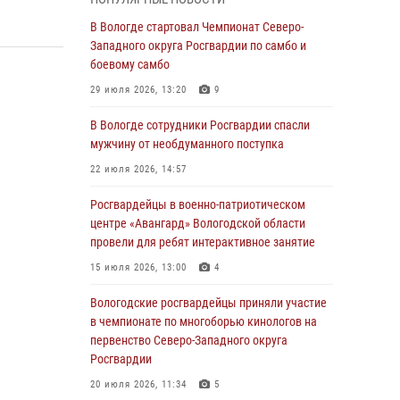
округа Росгвардии по спортивному и боевому
самбо
В Вологде стартовал Чемпионат Северо-
Западного округа Росгвардии по самбо и
03 августа 2026, 08:54
8
1
боевому самбо
ЗА МИНУВШУЮ НЕДЕЛЮ СОТРУДНИКАМИ
29 июля 2026, 13:20
9
ВНЕВЕДОМСТВЕННОЙ ОХРАНЫ РОСГВАРДИИ
В ВОЛОГОДСКОЙ ОБЛАСТИ ЗАДЕРЖАНО 23
В Вологде сотрудники Росгвардии спасли
ПРАВОНАРУШИТЕЛЯ
мужчину от необдуманного поступка
02 августа 2026, 10:37
22 июля 2026, 14:57
Росгвардейцы в г. Соколе задержали
Росгвардейцы в военно-патриотическом
несовершеннолетнего нарушителя
центре «Авангард» Вологодской области
на питбайке
провели для ребят интерактивное занятие
31 июля 2026, 06:43
15 июля 2026, 13:00
4
В Вологде стартовал Чемпионат Северо-
Вологодские росгвардейцы приняли участие
Западного округа Росгвардии по самбо и
в чемпионате по многоборью кинологов на
боевому самбо
первенство Северо-Западного округа
Росгвардии
29 июля 2026, 13:20
9
20 июля 2026, 11:34
5
В Вологде росгвардейцы задержали