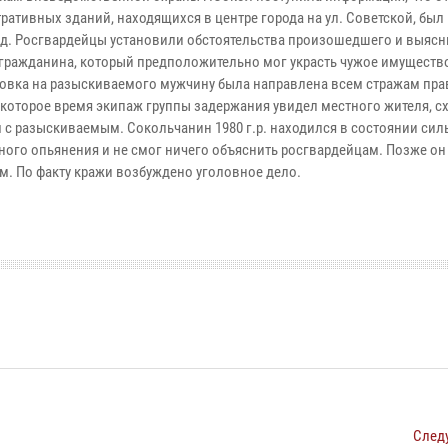
ративных зданий, находящихся в центре города на ул. Советской, бы
д. Росгвардейцы установили обстоятельства произошедшего и выяс
гражданина, который предположительно мог украсть чужое имуществ
овка на разыскиваемого мужчину была направлена всем стражам пра
екоторое время экипаж группы задержания увидел местного жителя, с
 с разыскиваемым. Сокольчанин 1980 г.р. находился в состоянии сил
ного опьянения и не смог ничего объяснить росгвардейцам. Позже он
м. По факту кражи возбуждено уголовное дело.
След