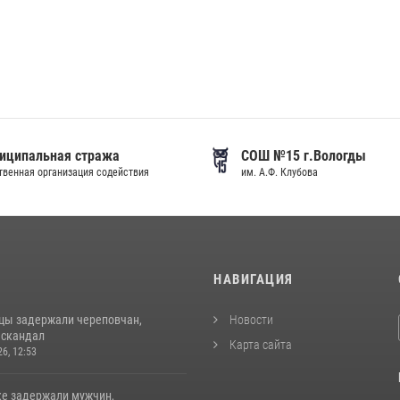
иципальная стража
СОШ №15 г.Вологды
венная организация содействия
им. А.Ф. Клубова
И
НАВИГАЦИЯ
цы задержали череповчан,
Новости
 скандал
Карта сайта
26, 12:53
ке задержали мужчин,