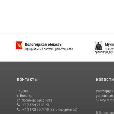
Вологодская область
Муни
Официальный портал Правительства
Общест
правопорядку
КОНТАКТЫ
НОВОСТ
160000
Росгвардей
г. Вологда,
устроивших
ул. Зосимовская д. 63 в
05 августа 20
+7 (8172) 75-33-23
+7 (8172) 75-74-18 (автоинформатор)
В Белозерс