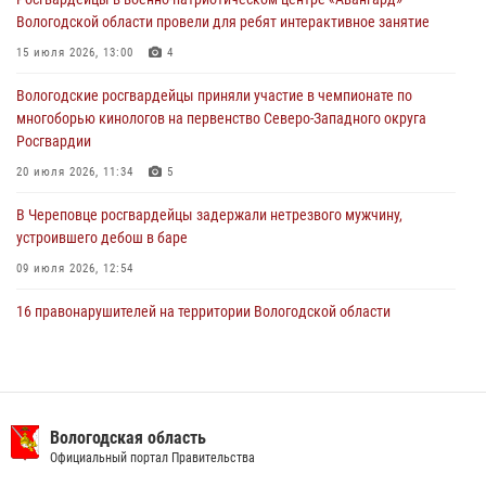
29 июля 2026, 13:20
9
Вологодской области провели для ребят интерактивное занятие
В Вологде росгвардейцы задержали мужчину, подозреваемого в
15 июля 2026, 13:00
4
хищении цветного металла
Вологодские росгвардейцы приняли участие в чемпионате по
29 июля 2026, 09:08
многоборью кинологов на первенство Северо-Западного округа
Росгвардии
20 июля 2026, 11:34
5
В Череповце росгвардейцы задержали нетрезвого мужчину,
устроившего дебош в баре
09 июля 2026, 12:54
16 правонарушителей на территории Вологодской области
задержали сотрудники вневедомственной охраны Росгвардии за
минувшую неделю
20 июля 2026, 09:06
В Великом Устюге росгвардейцы задержали мужчин, устроивших
Вологодская область
стрельбу
Официальный портал Правительства
27 июля 2026, 07:28