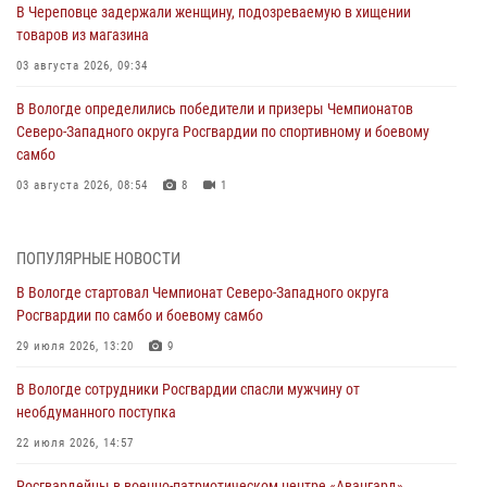
В Череповце задержали женщину, подозреваемую в хищении
товаров из магазина
03 августа 2026, 09:34
В Вологде определились победители и призеры Чемпионатов
Северо-Западного округа Росгвардии по спортивному и боевому
самбо
03 августа 2026, 08:54
8
1
ЗА МИНУВШУЮ НЕДЕЛЮ СОТРУДНИКАМИ ВНЕВЕДОМСТВЕННОЙ
ОХРАНЫ РОСГВАРДИИ В ВОЛОГОДСКОЙ ОБЛАСТИ ЗАДЕРЖАНО 23
ПОПУЛЯРНЫЕ НОВОСТИ
ПРАВОНАРУШИТЕЛЯ
В Вологде стартовал Чемпионат Северо-Западного округа
02 августа 2026, 10:37
Росгвардии по самбо и боевому самбо
Росгвардейцы в г. Соколе задержали несовершеннолетнего
29 июля 2026, 13:20
9
нарушителя на питбайке
В Вологде сотрудники Росгвардии спасли мужчину от
31 июля 2026, 06:43
необдуманного поступка
В Вологде стартовал Чемпионат Северо-Западного округа
22 июля 2026, 14:57
Росгвардии по самбо и боевому самбо
Росгвардейцы в военно-патриотическом центре «Авангард»