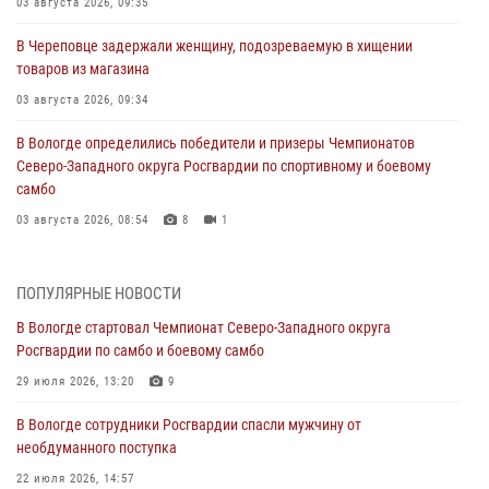
03 августа 2026, 09:35
В Череповце задержали женщину, подозреваемую в хищении
товаров из магазина
03 августа 2026, 09:34
В Вологде определились победители и призеры Чемпионатов
Северо-Западного округа Росгвардии по спортивному и боевому
самбо
03 августа 2026, 08:54
8
1
ЗА МИНУВШУЮ НЕДЕЛЮ СОТРУДНИКАМИ ВНЕВЕДОМСТВЕННОЙ
ОХРАНЫ РОСГВАРДИИ В ВОЛОГОДСКОЙ ОБЛАСТИ ЗАДЕРЖАНО 23
ПОПУЛЯРНЫЕ НОВОСТИ
ПРАВОНАРУШИТЕЛЯ
В Вологде стартовал Чемпионат Северо-Западного округа
02 августа 2026, 10:37
Росгвардии по самбо и боевому самбо
Росгвардейцы в г. Соколе задержали несовершеннолетнего
29 июля 2026, 13:20
9
нарушителя на питбайке
В Вологде сотрудники Росгвардии спасли мужчину от
31 июля 2026, 06:43
необдуманного поступка
В Вологде стартовал Чемпионат Северо-Западного округа
22 июля 2026, 14:57