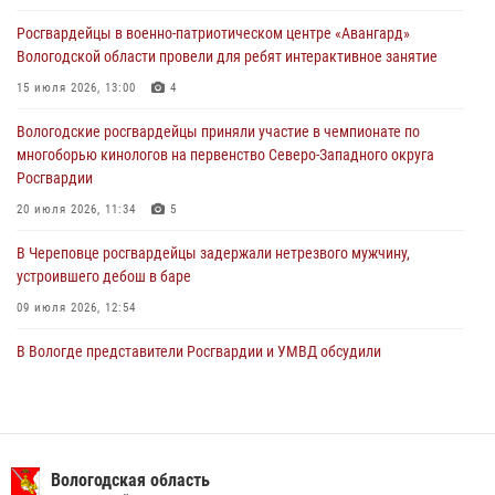
Росгвардии по самбо и боевому самбо
Росгвардейцы в военно-патриотическом центре «Авангард»
29 июля 2026, 13:20
9
Вологодской области провели для ребят интерактивное занятие
В Вологде росгвардейцы задержали мужчину, подозреваемого в
15 июля 2026, 13:00
4
хищении цветного металла
Вологодские росгвардейцы приняли участие в чемпионате по
29 июля 2026, 09:08
многоборью кинологов на первенство Северо-Западного округа
Росгвардии
20 июля 2026, 11:34
5
В Череповце росгвардейцы задержали нетрезвого мужчину,
устроившего дебош в баре
09 июля 2026, 12:54
В Вологде представители Росгвардии и УМВД обсудили
взаимодействие по профилактике мошенничеств
22 июля 2026, 12:10
2
В Великом Устюге росгвардейцы задержали мужчин, устроивших
стрельбу
Вологодская область