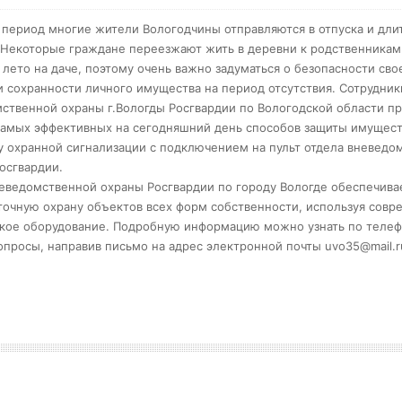
 период многие жители Вологодчины отправляются в отпуска и дл
 Некоторые граждане переезжают жить в деревни к родственникам
 лето на даче, поэтому очень важно задуматься о безопасности сво
 сохранности личного имущества на период отсутствия. Сотрудник
ственной охраны г.Вологды Росгвардии по Вологодской области п
самых эффективных на сегодняшний день способов защиты имущест
у охранной сигнализации с подключением на пульт отдела вневедо
осгвардии.
еведомственной охраны Росгвардии по городу Вологде обеспечива
точную охрану объектов всех форм собственности, используя сов
кое оборудование. Подробную информацию можно узнать по телефо
вопросы, направив письмо на адрес электронной почты
uvo35@mail.r