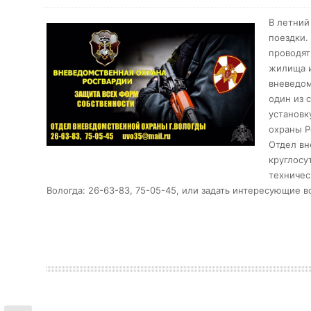
В летний
поездки.
проводят
жилища и
вневедом
один из 
установк
охраны Р
Отдел вн
круглосу
техничес
Вологда: 26-63-83, 75-05-45, или задать интересующие 