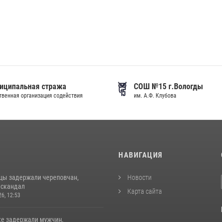
иципальная стража
СОШ №15 г.Вологды
венная организация содействия
им. А.Ф. Клубова
И
НАВИГАЦИЯ
цы задержали череповчан,
Новости
 скандал
Карта сайта
26, 12:53
ке задержали мужчин,