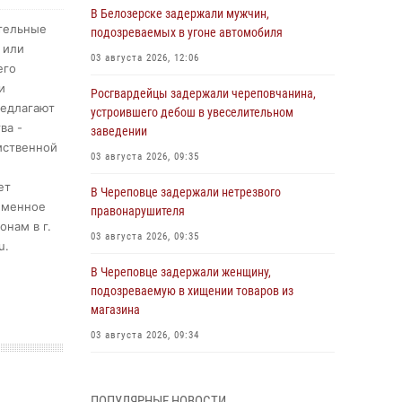
В Белозерске задержали мужчин,
ительные
подозреваемых в угоне автомобиля
 или
03 августа 2026, 12:06
его
и
Росгвардейцы задержали череповчанина,
редлагают
устроившего дебош в увеселительном
ва -
заведении
мственной
03 августа 2026, 09:35
ет
В Череповце задержали нетрезвого
ременное
правонарушителя
нам в г.
03 августа 2026, 09:35
u
.
В Череповце задержали женщину,
подозреваемую в хищении товаров из
магазина
03 августа 2026, 09:34
В Вологде определились победители и
призеры Чемпионатов Северо-Западного
ПОПУЛЯРНЫЕ НОВОСТИ