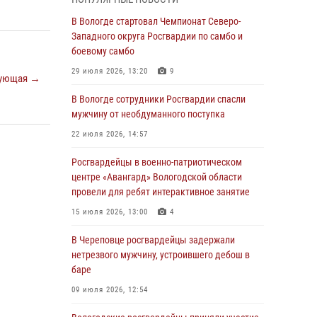
округа Росгвардии по спортивному и боевому
самбо
В Вологде стартовал Чемпионат Северо-
Западного округа Росгвардии по самбо и
03 августа 2026, 08:54
8
1
боевому самбо
ЗА МИНУВШУЮ НЕДЕЛЮ СОТРУДНИКАМИ
29 июля 2026, 13:20
9
ующая →
ВНЕВЕДОМСТВЕННОЙ ОХРАНЫ РОСГВАРДИИ
В ВОЛОГОДСКОЙ ОБЛАСТИ ЗАДЕРЖАНО 23
В Вологде сотрудники Росгвардии спасли
ПРАВОНАРУШИТЕЛЯ
мужчину от необдуманного поступка
02 августа 2026, 10:37
22 июля 2026, 14:57
Росгвардейцы в г. Соколе задержали
Росгвардейцы в военно-патриотическом
несовершеннолетнего нарушителя
центре «Авангард» Вологодской области
на питбайке
провели для ребят интерактивное занятие
31 июля 2026, 06:43
15 июля 2026, 13:00
4
В Вологде стартовал Чемпионат Северо-
В Череповце росгвардейцы задержали
Западного округа Росгвардии по самбо и
нетрезвого мужчину, устроившего дебош в
боевому самбо
баре
29 июля 2026, 13:20
9
09 июля 2026, 12:54
В Вологде росгвардейцы задержали