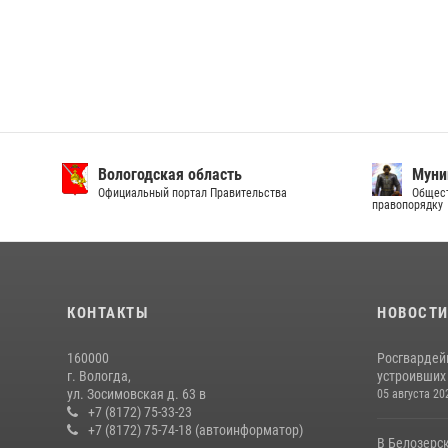
Вологодская область
Муни
Официальный портал Правительства
Общест
правопорядку
КОНТАКТЫ
НОВОСТ
160000
Росгвардей
г. Вологда,
устроивших
ул. Зосимовская д. 63 в
05 августа 20
+7 (8172) 75-33-23
+7 (8172) 75-74-18 (автоинформатор)
В Белозерс