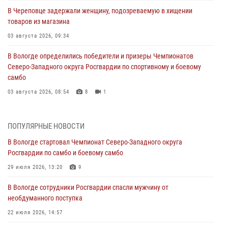
В Череповце задержали женщину, подозреваемую в хищении
товаров из магазина
03 августа 2026, 09:34
В Вологде определились победители и призеры Чемпионатов
Северо-Западного округа Росгвардии по спортивному и боевому
самбо
03 августа 2026, 08:54
8
1
ЗА МИНУВШУЮ НЕДЕЛЮ СОТРУДНИКАМИ ВНЕВЕДОМСТВЕННОЙ
ОХРАНЫ РОСГВАРДИИ В ВОЛОГОДСКОЙ ОБЛАСТИ ЗАДЕРЖАНО 23
ПОПУЛЯРНЫЕ НОВОСТИ
ПРАВОНАРУШИТЕЛЯ
В Вологде стартовал Чемпионат Северо-Западного округа
02 августа 2026, 10:37
Росгвардии по самбо и боевому самбо
Росгвардейцы в г. Соколе задержали несовершеннолетнего
29 июля 2026, 13:20
9
нарушителя на питбайке
В Вологде сотрудники Росгвардии спасли мужчину от
31 июля 2026, 06:43
необдуманного поступка
В Вологде стартовал Чемпионат Северо-Западного округа
22 июля 2026, 14:57
Росгвардии по самбо и боевому самбо