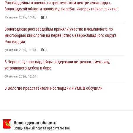
Росгвардейцы в военно-патриотическом центре «Авангард»
29 июля 2026, 13:20
9
Вологодской области провели для ребят интерактивное занятие
В Вологде росгвардейцы задержали мужчину, подозреваемого в
15 июля 2026, 13:00
4
хищении цветного металла
Вологодские росгвардейцы приняли участие в чемпионате по
29 июля 2026, 09:08
многоборью кинологов на первенство Северо-Западного округа
Росгвардии
20 июля 2026, 11:34
5
В Череповце росгвардейцы задержали нетрезвого мужчину,
устроившего дебош в баре
09 июля 2026, 12:54
В Вологде представители Росгвардии и УМВД обсудили
взаимодействие по профилактике мошенничеств
22 июля 2026, 12:10
2
В Великом Устюге росгвардейцы задержали мужчин, устроивших
стрельбу
Вологодская область
Официальный портал Правительства
27 июля 2026, 07:28