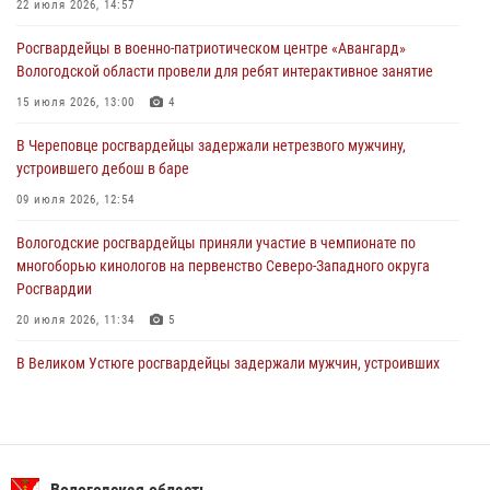
Росгвардейцы в г. Соколе задержали несовершеннолетнего
22 июля 2026, 14:57
нарушителя на питбайке
Росгвардейцы в военно-патриотическом центре «Авангард»
31 июля 2026, 06:43
Вологодской области провели для ребят интерактивное занятие
В Вологде стартовал Чемпионат Северо-Западного округа
15 июля 2026, 13:00
4
Росгвардии по самбо и боевому самбо
В Череповце росгвардейцы задержали нетрезвого мужчину,
29 июля 2026, 13:20
9
устроившего дебош в баре
09 июля 2026, 12:54
Вологодские росгвардейцы приняли участие в чемпионате по
многоборью кинологов на первенство Северо-Западного округа
Росгвардии
20 июля 2026, 11:34
5
В Великом Устюге росгвардейцы задержали мужчин, устроивших
стрельбу
27 июля 2026, 07:28
16 правонарушителей на территории Вологодской области
задержали сотрудники вневедомственной охраны Росгвардии за