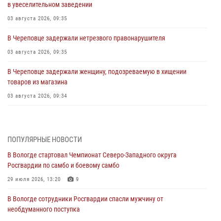
в увеселительном заведении
03 августа 2026, 09:35
В Череповце задержали нетрезвого правонарушителя
03 августа 2026, 09:35
В Череповце задержали женщину, подозреваемую в хищении
товаров из магазина
03 августа 2026, 09:34
В Вологде определились победители и призеры Чемпионатов
Северо-Западного округа Росгвардии по спортивному и боевому
самбо
ПОПУЛЯРНЫЕ НОВОСТИ
03 августа 2026, 08:54
8
1
В Вологде стартовал Чемпионат Северо-Западного округа
Росгвардии по самбо и боевому самбо
ЗА МИНУВШУЮ НЕДЕЛЮ СОТРУДНИКАМИ ВНЕВЕДОМСТВЕННОЙ
ОХРАНЫ РОСГВАРДИИ В ВОЛОГОДСКОЙ ОБЛАСТИ ЗАДЕРЖАНО 23
29 июля 2026, 13:20
9
ПРАВОНАРУШИТЕЛЯ
В Вологде сотрудники Росгвардии спасли мужчину от
02 августа 2026, 10:37
необдуманного поступка