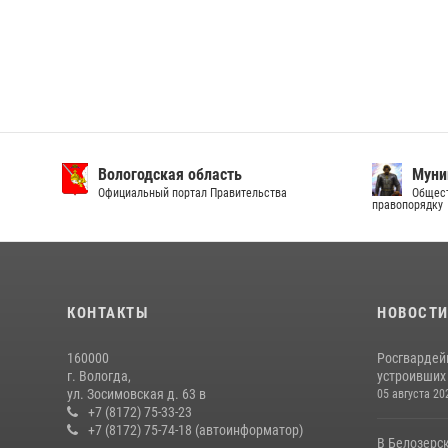
Вологодская область
Муни
Официальный портал Правительства
Общест
правопорядку
КОНТАКТЫ
НОВОСТ
160000
Росгвардей
г. Вологда,
устроивших
ул. Зосимовская д. 63 в
05 августа 20
+7 (8172) 75-33-23
+7 (8172) 75-74-18 (автоинформатор)
В Белозерс