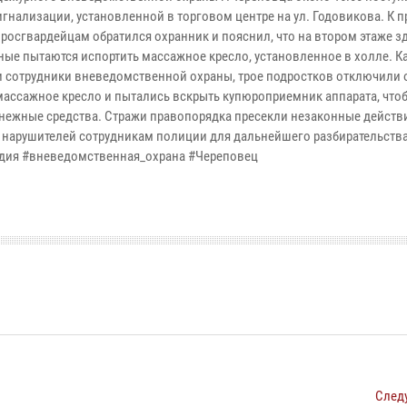
игнализации, установленной в торговом центре на ул. Годовикова. К
 росгвардейцам обратился охранник и пояснил, что на втором этаже з
ные пытаются испортить массажное кресло, установленное в холле. К
 сотрудники вневедомственной охраны, трое подростков отключили о
массажное кресло и пытались вскрыть купюроприемник аппарата, что
енежные средства. Стражи правопорядка пресекли незаконные действ
 нарушителей сотрудникам полиции для дальнейшего разбирательства
дия #вневедомственная_охрана #Череповец
След