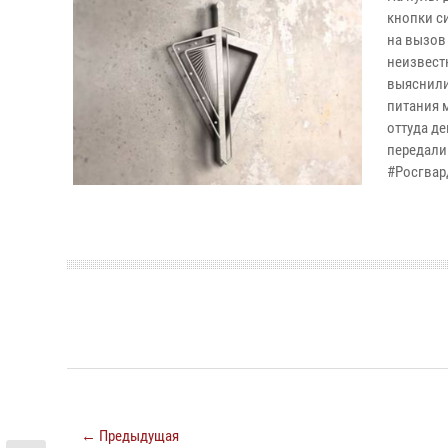
кнопки с
на вызов
неизвест
выяснили
питания 
оттуда д
передали
#Росгвар
← Предыдущая