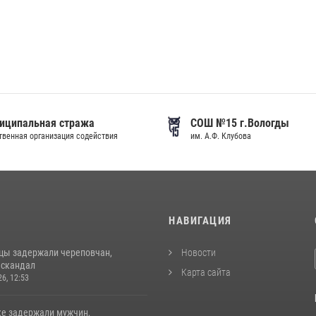
иципальная стража
СОШ №15 г.Вологды
венная организация содействия
им. А.Ф. Клубова
И
НАВИГАЦИЯ
цы задержали череповчан,
Новости
 скандал
Карта сайта
26, 12:53
ке задержали мужчин,