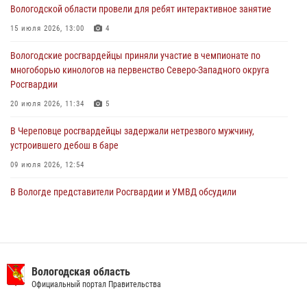
Вологодской области провели для ребят интерактивное занятие
02 августа 2026, 10:37
15 июля 2026, 13:00
4
Росгвардейцы в г. Соколе задержали несовершеннолетнего
Вологодские росгвардейцы приняли участие в чемпионате по
нарушителя на питбайке
многоборью кинологов на первенство Северо-Западного округа
31 июля 2026, 06:43
Росгвардии
20 июля 2026, 11:34
5
В Череповце росгвардейцы задержали нетрезвого мужчину,
устроившего дебош в баре
09 июля 2026, 12:54
В Вологде представители Росгвардии и УМВД обсудили
взаимодействие по профилактике мошенничеств
22 июля 2026, 12:10
2
В Великом Устюге росгвардейцы задержали мужчин, устроивших
стрельбу
Вологодская область
Официальный портал Правительства
27 июля 2026, 07:28