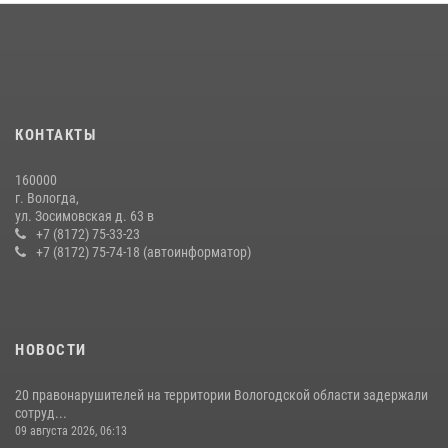
21 единицу оружия изъяли за минувшую неделю сотрудники
Росгвардии в Вологодской области
20 июля 2026, 10:47
16 правонарушителей на территории Вологодской области
задержали сотрудники вневедомственной охраны Росгвардии за
КОНТАКТЫ
минувшую неделю
20 июля 2026, 09:06
160000
г. Вологда,
В ВОЛОГДЕ РОСГВАРДЕЙЦЫ ЗАДЕРЖАЛИ МУЖЧИНУ,
ул. Зосимовская д. 63 в
ОТКАЗЫВАВШЕГОСЯ ОСВОБОДИТЬ НОМЕР В ГОСТИНИЦЕ
+7 (8172) 75-33-23
+7 (8172) 75-74-18 (автоинформатор)
24 июля 2026, 07:32
НОВОСТИ
20 правонарушителей на территории Вологодской области задержали
сотруд...
09 августа 2026, 06:13