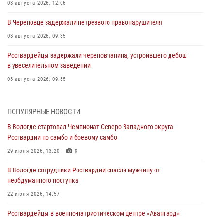
03 августа 2026, 12:06
В Череповце задержали нетрезвого правонарушителя
03 августа 2026, 09:35
Росгвардейцы задержали череповчанина, устроившего дебош
в увеселительном заведении
03 августа 2026, 09:35
В Череповце задержали женщину, подозреваемую в хищении
товаров из магазина
ПОПУЛЯРНЫЕ НОВОСТИ
03 августа 2026, 09:34
В Вологде стартовал Чемпионат Северо-Западного округа
Росгвардии по самбо и боевому самбо
В Вологде определились победители и призеры Чемпионатов
Северо-Западного округа Росгвардии по спортивному и боевому
29 июля 2026, 13:20
9
самбо
В Вологде сотрудники Росгвардии спасли мужчину от
03 августа 2026, 08:54
8
1
необдуманного поступка
ЗА МИНУВШУЮ НЕДЕЛЮ СОТРУДНИКАМИ ВНЕВЕДОМСТВЕННОЙ
22 июля 2026, 14:57
ОХРАНЫ РОСГВАРДИИ В ВОЛОГОДСКОЙ ОБЛАСТИ ЗАДЕРЖАНО 23
Росгвардейцы в военно-патриотическом центре «Авангард»
ПРАВОНАРУШИТЕЛЯ