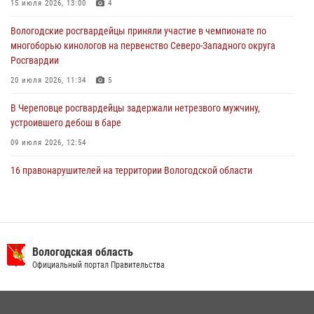
В Вологде стартовал Чемпионат Северо-Западного округа
15 июля 2026, 13:00
4
Росгвардии по самбо и боевому самбо
Вологодские росгвардейцы приняли участие в чемпионате по
29 июля 2026, 13:20
9
многоборью кинологов на первенство Северо-Западного округа
Росгвардии
20 июля 2026, 11:34
5
В Череповце росгвардейцы задержали нетрезвого мужчину,
устроившего дебош в баре
09 июля 2026, 12:54
16 правонарушителей на территории Вологодской области
задержали сотрудники вневедомственной охраны Росгвардии за
минувшую неделю
20 июля 2026, 09:06
В Великом Устюге росгвардейцы задержали мужчин, устроивших
Вологодская область
стрельбу
Официальный портал Правительства
27 июля 2026, 07:28
В Вологде представители Росгвардии и УМВД обсудили