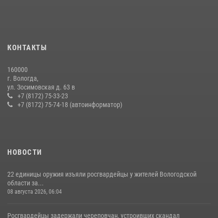
взаимодействие по профилактике мошенничеств
22 июля 2026, 12:10
2
21 единицу оружия изъяли за минувшую неделю сотрудники
КОНТАКТЫ
Росгвардии в Вологодской области
20 июля 2026, 10:47
160000
г. Вологда,
В Соколе росгвардейцы задержали двух нетрезвых мужчин,
ул. Зосимовская д. 63 в
угрожавших молодежи расправой
+7 (8172) 75-33-23
+7 (8172) 75-74-18 (автоинформатор)
08 июля 2026, 07:52
1
НОВОСТИ
22 единицы оружия изъяли росгвардейцы у жителей Вологодской
области за...
08 августа 2026, 06:04
Росгвардейцы задержали череповчан, устроивших скандал