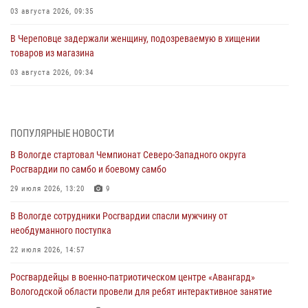
03 августа 2026, 09:35
В Череповце задержали женщину, подозреваемую в хищении
товаров из магазина
03 августа 2026, 09:34
В Вологде определились победители и призеры Чемпионатов
Северо-Западного округа Росгвардии по спортивному и боевому
самбо
ПОПУЛЯРНЫЕ НОВОСТИ
03 августа 2026, 08:54
8
1
В Вологде стартовал Чемпионат Северо-Западного округа
Росгвардии по самбо и боевому самбо
ЗА МИНУВШУЮ НЕДЕЛЮ СОТРУДНИКАМИ ВНЕВЕДОМСТВЕННОЙ
ОХРАНЫ РОСГВАРДИИ В ВОЛОГОДСКОЙ ОБЛАСТИ ЗАДЕРЖАНО 23
29 июля 2026, 13:20
9
ПРАВОНАРУШИТЕЛЯ
В Вологде сотрудники Росгвардии спасли мужчину от
02 августа 2026, 10:37
необдуманного поступка
Росгвардейцы в г. Соколе задержали несовершеннолетнего
22 июля 2026, 14:57
нарушителя на питбайке
Росгвардейцы в военно-патриотическом центре «Авангард»
31 июля 2026, 06:43
Вологодской области провели для ребят интерактивное занятие