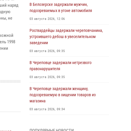
В Белозерске задержали мужчин,
ший наряд
подозреваемых в угоне автомобиля
водную
оны, не
03 августа 2026, 12:06
Росгвардейцы задержали череповчанина,
евожной
устроившего дебош в увеселительном
ель 1998
заведении
дении
03 августа 2026, 09:35
В Череповце задержали нетрезвого
правонарушителя
03 августа 2026, 09:35
В Череповце задержали женщину,
подозреваемую в хищении товаров из
магазина
03 августа 2026, 09:34
В Вологде определились победители и
призеры Чемпионатов Северо-Западного
ПОПУЛЯРНЫЕ НОВОСТИ