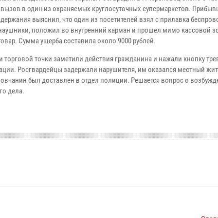
 вызов в один из охраняемых круглосуточных супермаркетов. Прибыв
адержания выяснил, что один из посетителей взял с прилавка беспро
 наушники, положил во внутренний карман и прошел мимо кассовой з
товар. Сумма ущерба составила около 9000 рублей.
и торговой точки заметили действия гражданина и нажали кнопку тр
ации. Росгвардейцы задержали нарушителя, им оказался местный жит
еповчанин был доставлен в отдел полиции. Решается вопрос о возбуж
го дела.