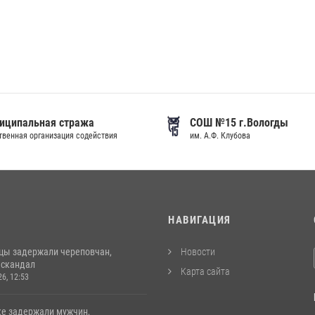
иципальная стража
СОШ №15 г.Вологды
венная организация содействия
им. А.Ф. Клубова
И
НАВИГАЦИЯ
цы задержали череповчан,
Новости
 скандал
Карта сайта
26, 12:53
ке задержали мужчин,