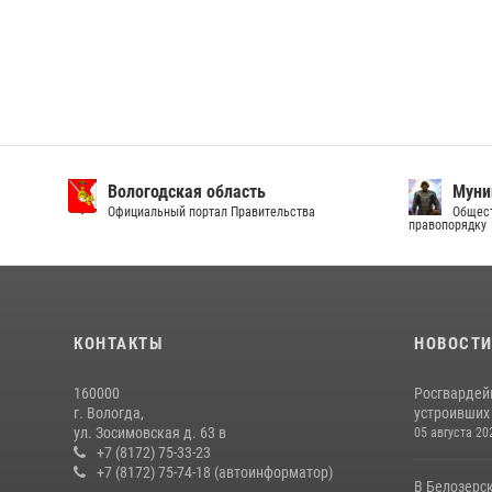
Вологодская область
Муни
Официальный портал Правительства
Общест
правопорядку
КОНТАКТЫ
НОВОСТ
160000
Росгвардей
г. Вологда,
устроивших
ул. Зосимовская д. 63 в
05 августа 20
+7 (8172) 75-33-23
+7 (8172) 75-74-18 (автоинформатор)
В Белозерс