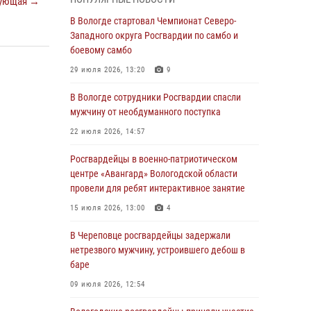
ующая →
округа Росгвардии по спортивному и боевому
самбо
В Вологде стартовал Чемпионат Северо-
Западного округа Росгвардии по самбо и
03 августа 2026, 08:54
8
1
боевому самбо
ЗА МИНУВШУЮ НЕДЕЛЮ СОТРУДНИКАМИ
29 июля 2026, 13:20
9
ВНЕВЕДОМСТВЕННОЙ ОХРАНЫ РОСГВАРДИИ
В ВОЛОГОДСКОЙ ОБЛАСТИ ЗАДЕРЖАНО 23
В Вологде сотрудники Росгвардии спасли
ПРАВОНАРУШИТЕЛЯ
мужчину от необдуманного поступка
02 августа 2026, 10:37
22 июля 2026, 14:57
Росгвардейцы в г. Соколе задержали
Росгвардейцы в военно-патриотическом
несовершеннолетнего нарушителя
центре «Авангард» Вологодской области
на питбайке
провели для ребят интерактивное занятие
31 июля 2026, 06:43
15 июля 2026, 13:00
4
В Вологде стартовал Чемпионат Северо-
В Череповце росгвардейцы задержали
Западного округа Росгвардии по самбо и
нетрезвого мужчину, устроившего дебош в
боевому самбо
баре
29 июля 2026, 13:20
9
09 июля 2026, 12:54
В Вологде росгвардейцы задержали