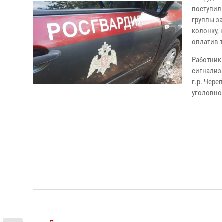
поступил
группы з
колонку,
оплатив 
Работник
сигнализ
г.р. Чер
уголовно