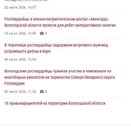
Росгвардейцы в г. Соколе задержали несовершеннолетнего
22 июля 2026, 14:57
нарушителя на питбайке
Росгвардейцы в военно-патриотическом центре «Авангард»
31 июля 2026, 06:43
Вологодской области провели для ребят интерактивное занятие
В Вологде стартовал Чемпионат Северо-Западного округа
15 июля 2026, 13:00
4
Росгвардии по самбо и боевому самбо
В Череповце росгвардейцы задержали нетрезвого мужчину,
29 июля 2026, 13:20
9
устроившего дебош в баре
09 июля 2026, 12:54
Вологодские росгвардейцы приняли участие в чемпионате по
многоборью кинологов на первенство Северо-Западного округа
Росгвардии
20 июля 2026, 11:34
5
16 правонарушителей на территории Вологодской области
задержали сотрудники вневедомственной охраны Росгвардии за
минувшую неделю
20 июля 2026, 09:06