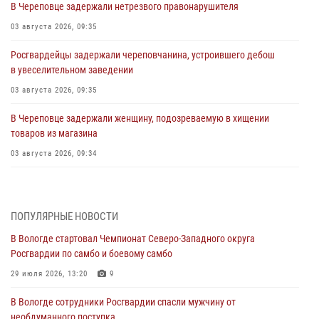
В Череповце задержали нетрезвого правонарушителя
03 августа 2026, 09:35
Росгвардейцы задержали череповчанина, устроившего дебош
в увеселительном заведении
03 августа 2026, 09:35
В Череповце задержали женщину, подозреваемую в хищении
товаров из магазина
03 августа 2026, 09:34
В Вологде определились победители и призеры Чемпионатов
Северо-Западного округа Росгвардии по спортивному и боевому
самбо
ПОПУЛЯРНЫЕ НОВОСТИ
03 августа 2026, 08:54
8
1
В Вологде стартовал Чемпионат Северо-Западного округа
Росгвардии по самбо и боевому самбо
ЗА МИНУВШУЮ НЕДЕЛЮ СОТРУДНИКАМИ ВНЕВЕДОМСТВЕННОЙ
ОХРАНЫ РОСГВАРДИИ В ВОЛОГОДСКОЙ ОБЛАСТИ ЗАДЕРЖАНО 23
29 июля 2026, 13:20
9
ПРАВОНАРУШИТЕЛЯ
В Вологде сотрудники Росгвардии спасли мужчину от
02 августа 2026, 10:37
необдуманного поступка