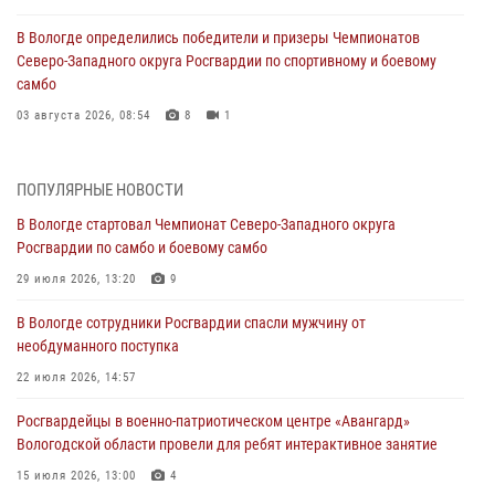
В Вологде определились победители и призеры Чемпионатов
Северо-Западного округа Росгвардии по спортивному и боевому
самбо
03 августа 2026, 08:54
8
1
ЗА МИНУВШУЮ НЕДЕЛЮ СОТРУДНИКАМИ ВНЕВЕДОМСТВЕННОЙ
ОХРАНЫ РОСГВАРДИИ В ВОЛОГОДСКОЙ ОБЛАСТИ ЗАДЕРЖАНО 23
ПОПУЛЯРНЫЕ НОВОСТИ
ПРАВОНАРУШИТЕЛЯ
В Вологде стартовал Чемпионат Северо-Западного округа
02 августа 2026, 10:37
Росгвардии по самбо и боевому самбо
Росгвардейцы в г. Соколе задержали несовершеннолетнего
29 июля 2026, 13:20
9
нарушителя на питбайке
В Вологде сотрудники Росгвардии спасли мужчину от
31 июля 2026, 06:43
необдуманного поступка
В Вологде стартовал Чемпионат Северо-Западного округа
22 июля 2026, 14:57
Росгвардии по самбо и боевому самбо
Росгвардейцы в военно-патриотическом центре «Авангард»
29 июля 2026, 13:20
9
Вологодской области провели для ребят интерактивное занятие
В Вологде росгвардейцы задержали мужчину, подозреваемого в
15 июля 2026, 13:00
4