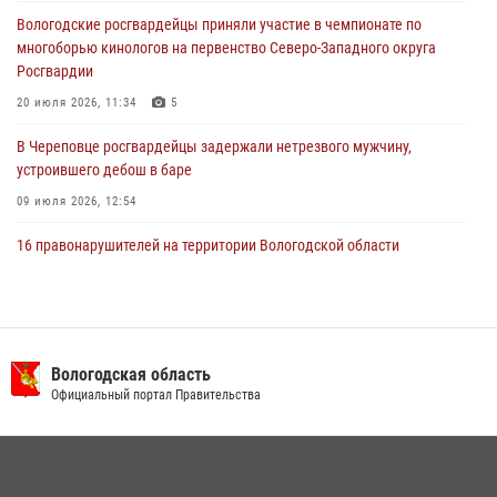
хищении цветного металла
Вологодские росгвардейцы приняли участие в чемпионате по
29 июля 2026, 09:08
многоборью кинологов на первенство Северо-Западного округа
Росгвардии
20 июля 2026, 11:34
5
В Череповце росгвардейцы задержали нетрезвого мужчину,
устроившего дебош в баре
09 июля 2026, 12:54
16 правонарушителей на территории Вологодской области
задержали сотрудники вневедомственной охраны Росгвардии за
минувшую неделю
20 июля 2026, 09:06
В Вологде представители Росгвардии и УМВД обсудили
Вологодская область
взаимодействие по профилактике мошенничеств
Официальный портал Правительства
22 июля 2026, 12:10
2
В Великом Устюге росгвардейцы задержали мужчин, устроивших
стрельбу