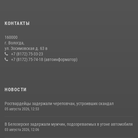
27 июля 2026, 07:28
В Соколе росгвардейцы задержали двух нетрезвых мужчин,
КОНТАКТЫ
угрожавших молодежи расправой
08 июля 2026, 07:52
1
160000
г. Вологда,
21 единицу оружия изъяли за минувшую неделю сотрудники
ул. Зосимовская д. 63 в
Росгвардии в Вологодской области
+7 (8172) 75-33-23
+7 (8172) 75-74-18 (автоинформатор)
20 июля 2026, 10:47
НОВОСТИ
Росгвардейцы задержали череповчан, устроивших скандал
05 августа 2026, 12:53
В Белозерске задержали мужчин, подозреваемых в угоне автомобиля
03 августа 2026, 12:06