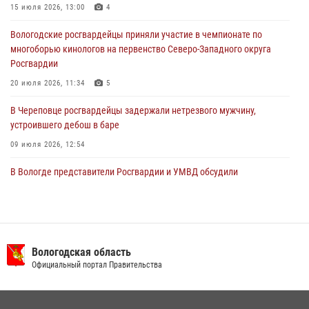
В Вологде росгвардейцы задержали мужчину, подозреваемого в
15 июля 2026, 13:00
4
хищении цветного металла
Вологодские росгвардейцы приняли участие в чемпионате по
29 июля 2026, 09:08
многоборью кинологов на первенство Северо-Западного округа
Росгвардии
20 июля 2026, 11:34
5
В Череповце росгвардейцы задержали нетрезвого мужчину,
устроившего дебош в баре
09 июля 2026, 12:54
В Вологде представители Росгвардии и УМВД обсудили
взаимодействие по профилактике мошенничеств
22 июля 2026, 12:10
2
В Великом Устюге росгвардейцы задержали мужчин, устроивших
стрельбу
Вологодская область
Официальный портал Правительства
27 июля 2026, 07:28
16 правонарушителей на территории Вологодской области