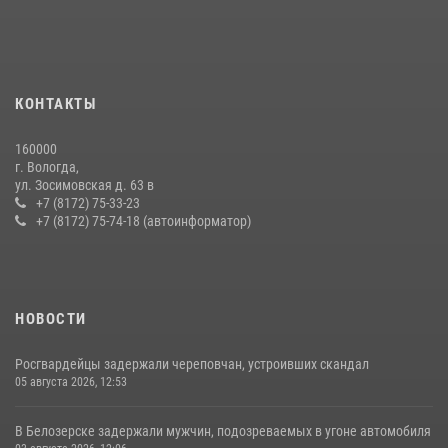
задержали сотрудники вневедомственной охраны Росгвардии за
минувшую неделю
20 июля 2026, 09:06
В Соколе росгвардейцы задержали двух нетрезвых мужчин,
КОНТАКТЫ
угрожавших молодежи расправой
08 июля 2026, 07:52
1
160000
г. Вологда,
21 единицу оружия изъяли за минувшую неделю сотрудники
ул. Зосимовская д. 63 в
Росгвардии в Вологодской области
+7 (8172) 75-33-23
+7 (8172) 75-74-18 (автоинформатор)
20 июля 2026, 10:47
НОВОСТИ
Росгвардейцы задержали череповчан, устроивших скандал
05 августа 2026, 12:53
В Белозерске задержали мужчин, подозреваемых в угоне автомобиля