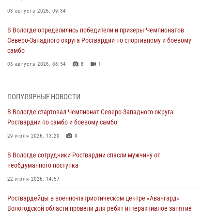
03 августа 2026, 09:34
В Вологде определились победители и призеры Чемпионатов
Северо-Западного округа Росгвардии по спортивному и боевому
самбо
03 августа 2026, 08:54
8
1
ЗА МИНУВШУЮ НЕДЕЛЮ СОТРУДНИКАМИ ВНЕВЕДОМСТВЕННОЙ
ОХРАНЫ РОСГВАРДИИ В ВОЛОГОДСКОЙ ОБЛАСТИ ЗАДЕРЖАНО 23
ПОПУЛЯРНЫЕ НОВОСТИ
ПРАВОНАРУШИТЕЛЯ
В Вологде стартовал Чемпионат Северо-Западного округа
02 августа 2026, 10:37
Росгвардии по самбо и боевому самбо
Росгвардейцы в г. Соколе задержали несовершеннолетнего
29 июля 2026, 13:20
9
нарушителя на питбайке
В Вологде сотрудники Росгвардии спасли мужчину от
31 июля 2026, 06:43
необдуманного поступка
В Вологде стартовал Чемпионат Северо-Западного округа
22 июля 2026, 14:57
Росгвардии по самбо и боевому самбо
Росгвардейцы в военно-патриотическом центре «Авангард»
29 июля 2026, 13:20
9
Вологодской области провели для ребят интерактивное занятие