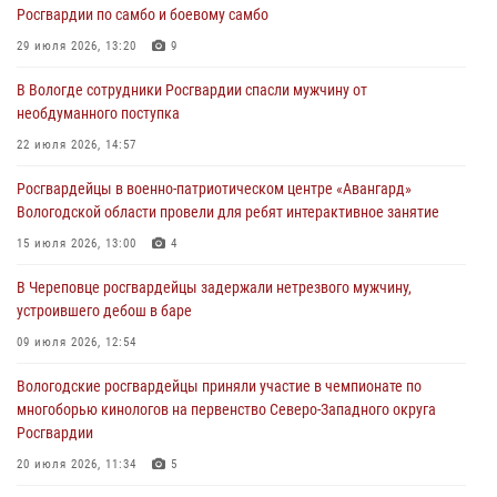
Росгвардии по самбо и боевому самбо
ЗА МИНУВШУЮ НЕДЕЛЮ СОТРУДНИКАМИ ВНЕВЕДОМСТВЕННОЙ
ОХРАНЫ РОСГВАРДИИ В ВОЛОГОДСКОЙ ОБЛАСТИ ЗАДЕРЖАНО 23
29 июля 2026, 13:20
9
ПРАВОНАРУШИТЕЛЯ
В Вологде сотрудники Росгвардии спасли мужчину от
02 августа 2026, 10:37
необдуманного поступка
Росгвардейцы в г. Соколе задержали несовершеннолетнего
22 июля 2026, 14:57
нарушителя на питбайке
Росгвардейцы в военно-патриотическом центре «Авангард»
31 июля 2026, 06:43
Вологодской области провели для ребят интерактивное занятие
В Вологде стартовал Чемпионат Северо-Западного округа
15 июля 2026, 13:00
4
Росгвардии по самбо и боевому самбо
В Череповце росгвардейцы задержали нетрезвого мужчину,
29 июля 2026, 13:20
9
устроившего дебош в баре
09 июля 2026, 12:54
Вологодские росгвардейцы приняли участие в чемпионате по
многоборью кинологов на первенство Северо-Западного округа
Росгвардии
20 июля 2026, 11:34
5