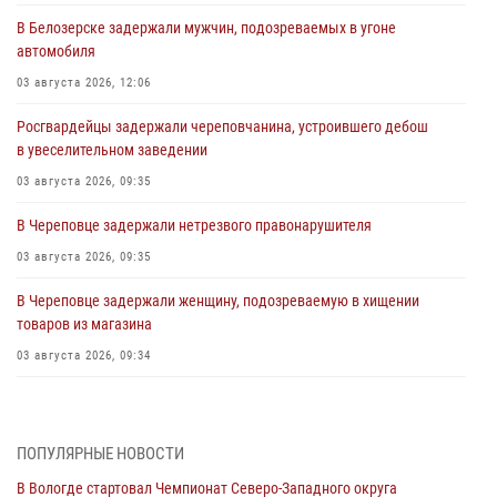
В Белозерске задержали мужчин, подозреваемых в угоне
автомобиля
03 августа 2026, 12:06
Росгвардейцы задержали череповчанина, устроившего дебош
в увеселительном заведении
03 августа 2026, 09:35
В Череповце задержали нетрезвого правонарушителя
03 августа 2026, 09:35
В Череповце задержали женщину, подозреваемую в хищении
товаров из магазина
03 августа 2026, 09:34
В Вологде определились победители и призеры Чемпионатов
Северо-Западного округа Росгвардии по спортивному и боевому
самбо
ПОПУЛЯРНЫЕ НОВОСТИ
03 августа 2026, 08:54
8
1
В Вологде стартовал Чемпионат Северо-Западного округа