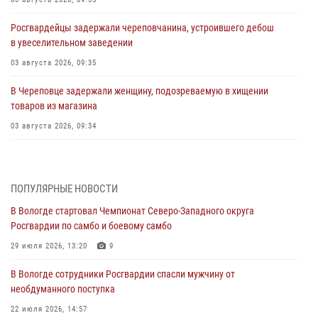
Росгвардейцы задержали череповчанина, устроившего дебош
в увеселительном заведении
03 августа 2026, 09:35
В Череповце задержали женщину, подозреваемую в хищении
товаров из магазина
03 августа 2026, 09:34
В Вологде определились победители и призеры Чемпионатов
Северо-Западного округа Росгвардии по спортивному и боевому
самбо
ПОПУЛЯРНЫЕ НОВОСТИ
03 августа 2026, 08:54
8
1
В Вологде стартовал Чемпионат Северо-Западного округа
Росгвардии по самбо и боевому самбо
ЗА МИНУВШУЮ НЕДЕЛЮ СОТРУДНИКАМИ ВНЕВЕДОМСТВЕННОЙ
ОХРАНЫ РОСГВАРДИИ В ВОЛОГОДСКОЙ ОБЛАСТИ ЗАДЕРЖАНО 23
29 июля 2026, 13:20
9
ПРАВОНАРУШИТЕЛЯ
В Вологде сотрудники Росгвардии спасли мужчину от
02 августа 2026, 10:37
необдуманного поступка
Росгвардейцы в г. Соколе задержали несовершеннолетнего
22 июля 2026, 14:57