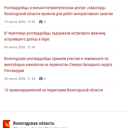
нарушителя на питбайке
Росгвардейцы в военно-патриотическом центре «Авангард»
31 июля 2026, 06:43
Вологодской области провели для ребят интерактивное занятие
В Вологде стартовал Чемпионат Северо-Западного округа
15 июля 2026, 13:00
4
Росгвардии по самбо и боевому самбо
В Череповце росгвардейцы задержали нетрезвого мужчину,
29 июля 2026, 13:20
9
устроившего дебош в баре
09 июля 2026, 12:54
Вологодские росгвардейцы приняли участие в чемпионате по
многоборью кинологов на первенство Северо-Западного округа
Росгвардии
20 июля 2026, 11:34
5
16 правонарушителей на территории Вологодской области
задержали сотрудники вневедомственной охраны Росгвардии за
минувшую неделю
20 июля 2026, 09:06
В Великом Устюге росгвардейцы задержали мужчин, устроивших
Вологодская область
стрельбу