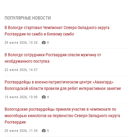
ЗА МИНУВШУЮ НЕДЕЛЮ СОТРУДНИКАМИ ВНЕВЕДОМСТВЕННОЙ
ОХРАНЫ РОСГВАРДИИ В ВОЛОГОДСКОЙ ОБЛАСТИ ЗАДЕРЖАНО 23
ПОПУЛЯРНЫЕ НОВОСТИ
ПРАВОНАРУШИТЕЛЯ
В Вологде стартовал Чемпионат Северо-Западного округа
02 августа 2026, 10:37
Росгвардии по самбо и боевому самбо
Росгвардейцы в г. Соколе задержали несовершеннолетнего
29 июля 2026, 13:20
9
нарушителя на питбайке
В Вологде сотрудники Росгвардии спасли мужчину от
31 июля 2026, 06:43
необдуманного поступка
В Вологде стартовал Чемпионат Северо-Западного округа
22 июля 2026, 14:57
Росгвардии по самбо и боевому самбо
Росгвардейцы в военно-патриотическом центре «Авангард»
29 июля 2026, 13:20
9
Вологодской области провели для ребят интерактивное занятие
В Вологде росгвардейцы задержали мужчину, подозреваемого в
15 июля 2026, 13:00
4
хищении цветного металла
Вологодские росгвардейцы приняли участие в чемпионате по
29 июля 2026, 09:08
многоборью кинологов на первенство Северо-Западного округа
Росгвардии
20 июля 2026, 11:34
5