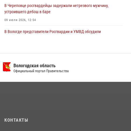
В Череповце росгвардейцы задержали нетрезвого мужчину,
устроившего дебош в баре
09 июля 2026, 12:54
В Вологде представители Росгвардии и УМВД обсудили
взаимодействие по профилактике мошенничеств
22 июля 2026, 12:10
2
В Великом Устюге росгвардейцы задержали мужчин, устроивших
стрельбу
Вологодская область
Официальный портал Правительства
27 июля 2026, 07:28
В Соколе росгвардейцы задержали двух нетрезвых мужчин,
угрожавших молодежи расправой
08 июля 2026, 07:52
1
16 правонарушителей на территории Вологодской области
задержали сотрудники вневедомственной охраны Росгвардии за
КОНТАКТЫ
минувшую неделю
20 июля 2026, 09:06