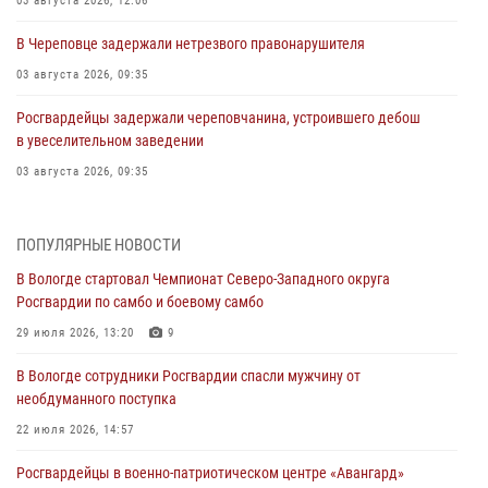
03 августа 2026, 12:06
В Череповце задержали нетрезвого правонарушителя
03 августа 2026, 09:35
Росгвардейцы задержали череповчанина, устроившего дебош
в увеселительном заведении
03 августа 2026, 09:35
В Череповце задержали женщину, подозреваемую в хищении
товаров из магазина
ПОПУЛЯРНЫЕ НОВОСТИ
03 августа 2026, 09:34
В Вологде стартовал Чемпионат Северо-Западного округа
Росгвардии по самбо и боевому самбо
В Вологде определились победители и призеры Чемпионатов
Северо-Западного округа Росгвардии по спортивному и боевому
29 июля 2026, 13:20
9
самбо
В Вологде сотрудники Росгвардии спасли мужчину от
03 августа 2026, 08:54
8
1
необдуманного поступка
ЗА МИНУВШУЮ НЕДЕЛЮ СОТРУДНИКАМИ ВНЕВЕДОМСТВЕННОЙ
22 июля 2026, 14:57
ОХРАНЫ РОСГВАРДИИ В ВОЛОГОДСКОЙ ОБЛАСТИ ЗАДЕРЖАНО 23
Росгвардейцы в военно-патриотическом центре «Авангард»
ПРАВОНАРУШИТЕЛЯ