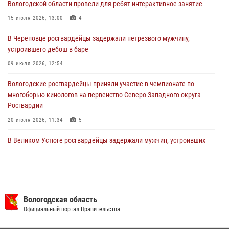
Вологодской области провели для ребят интерактивное занятие
02 августа 2026, 10:37
15 июля 2026, 13:00
4
Росгвардейцы в г. Соколе задержали несовершеннолетнего
В Череповце росгвардейцы задержали нетрезвого мужчину,
нарушителя на питбайке
устроившего дебош в баре
31 июля 2026, 06:43
09 июля 2026, 12:54
Вологодские росгвардейцы приняли участие в чемпионате по
многоборью кинологов на первенство Северо-Западного округа
Росгвардии
20 июля 2026, 11:34
5
В Великом Устюге росгвардейцы задержали мужчин, устроивших
стрельбу
27 июля 2026, 07:28
В Вологде представители Росгвардии и УМВД обсудили
взаимодействие по профилактике мошенничеств
Вологодская область
Официальный портал Правительства
22 июля 2026, 12:10
2