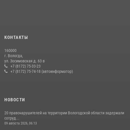
16 правонарушителей на территории Вологодской области
задержали сотрудники вневедомственной охраны Росгвардии за
минувшую неделю
20 июля 2026, 09:06
21 единицу оружия изъяли за минувшую неделю сотрудники
КОНТАКТЫ
Росгвардии в Вологодской области
20 июля 2026, 10:47
160000
г. Вологда,
В ВОЛОГДЕ РОСГВАРДЕЙЦЫ ЗАДЕРЖАЛИ МУЖЧИНУ,
ул. Зосимовская д. 63 в
ОТКАЗЫВАВШЕГОСЯ ОСВОБОДИТЬ НОМЕР В ГОСТИНИЦЕ
+7 (8172) 75-33-23
+7 (8172) 75-74-18 (автоинформатор)
24 июля 2026, 07:32
НОВОСТИ
20 правонарушителей на территории Вологодской области задержали
сотруд...
09 августа 2026, 06:13