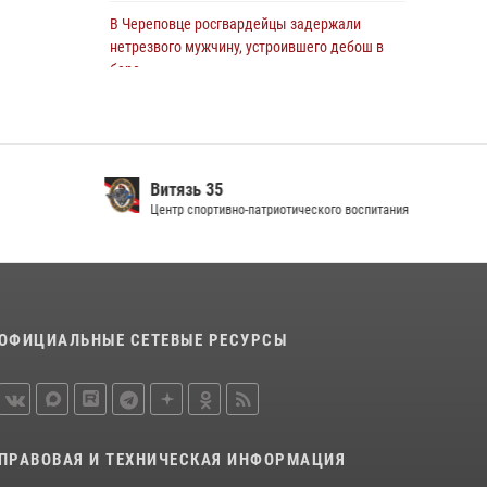
мужчину, подозреваемого в хищении
В Череповце росгвардейцы задержали
цветного металла
нетрезвого мужчину, устроившего дебош в
баре
29 июля 2026, 09:08
09 июля 2026, 12:54
В Великом Устюге росгвардейцы задержали
мужчин, устроивших стрельбу
Витязь 35
27 июля 2026, 07:28
Центр спортивно-патриотического воспитания
В Вологде представители Росгвардии и
УМВД обсудили взаимодействие по
профилактике мошенничеств
22 июля 2026, 12:10
2
ОФИЦИАЛЬНЫЕ СЕТЕВЫЕ РЕСУРСЫ
В Соколе росгвардейцы задержали двух
нетрезвых мужчин, угрожавших молодежи
расправой
08 июля 2026, 07:52
1
ПРАВОВАЯ И ТЕХНИЧЕСКАЯ ИНФОРМАЦИЯ
16 правонарушителей на территории