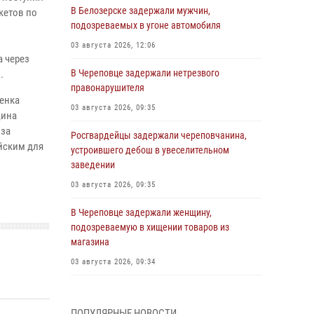
В Белозерске задержали мужчин,
кетов по
подозреваемых в угоне автомобиля
03 августа 2026, 12:06
а через
В Череповце задержали нетрезвого
.
правонарушителя
енка
03 августа 2026, 09:35
щина
 за
Росгвардейцы задержали череповчанина,
йским для
устроившего дебош в увеселительном
заведении
03 августа 2026, 09:35
В Череповце задержали женщину,
подозреваемую в хищении товаров из
магазина
03 августа 2026, 09:34
В Вологде определились победители и
призеры Чемпионатов Северо-Западного
ПОПУЛЯРНЫЕ НОВОСТИ