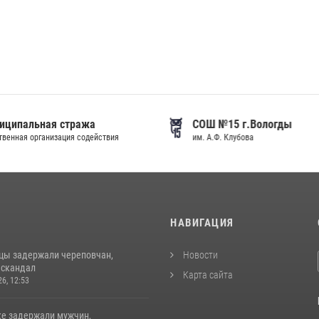
иципальная стража
СОШ №15 г.Вологды
венная организация содействия
им. А.Ф. Клубова
И
НАВИГАЦИЯ
цы задержали череповчан,
Новости
 скандал
Карта сайта
26, 12:53
ке задержали мужчин,