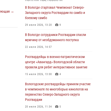
округа Росгвардии по спортивному и боевому
самбо
В Вологде стартовал Чемпионат Северо-
ующая →
Западного округа Росгвардии по самбо и
03 августа 2026, 08:54
8
1
боевому самбо
ЗА МИНУВШУЮ НЕДЕЛЮ СОТРУДНИКАМИ
29 июля 2026, 13:20
9
ВНЕВЕДОМСТВЕННОЙ ОХРАНЫ РОСГВАРДИИ
В ВОЛОГОДСКОЙ ОБЛАСТИ ЗАДЕРЖАНО 23
В Вологде сотрудники Росгвардии спасли
ПРАВОНАРУШИТЕЛЯ
мужчину от необдуманного поступка
02 августа 2026, 10:37
22 июля 2026, 14:57
Росгвардейцы в г. Соколе задержали
Росгвардейцы в военно-патриотическом
несовершеннолетнего нарушителя
центре «Авангард» Вологодской области
на питбайке
провели для ребят интерактивное занятие
31 июля 2026, 06:43
15 июля 2026, 13:00
4
В Вологде стартовал Чемпионат Северо-
Вологодские росгвардейцы приняли участие
Западного округа Росгвардии по самбо и
в чемпионате по многоборью кинологов на
боевому самбо
первенство Северо-Западного округа
Росгвардии
29 июля 2026, 13:20
9
20 июля 2026, 11:34
5
В Вологде росгвардейцы задержали