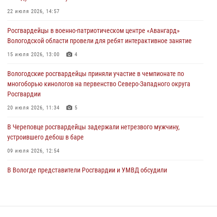
В Вологде стартовал Чемпионат Северо-Западного округа
22 июля 2026, 14:57
Росгвардии по самбо и боевому самбо
Росгвардейцы в военно-патриотическом центре «Авангард»
29 июля 2026, 13:20
9
Вологодской области провели для ребят интерактивное занятие
В Вологде росгвардейцы задержали мужчину, подозреваемого в
15 июля 2026, 13:00
4
хищении цветного металла
Вологодские росгвардейцы приняли участие в чемпионате по
29 июля 2026, 09:08
многоборью кинологов на первенство Северо-Западного округа
Росгвардии
20 июля 2026, 11:34
5
В Череповце росгвардейцы задержали нетрезвого мужчину,
устроившего дебош в баре
09 июля 2026, 12:54
В Вологде представители Росгвардии и УМВД обсудили
взаимодействие по профилактике мошенничеств
22 июля 2026, 12:10
2
В Великом Устюге росгвардейцы задержали мужчин, устроивших