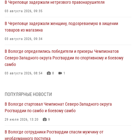
В Череповце задержали нетрезвого правонарушителя
03 августа 2026, 09:35
В Череповце задержали женщину, подозреваемую в хищении
товаров из магазина
03 августа 2026, 09:34
В Вологде определились победители и призеры Чемпионатов
Северо-Западного округа Росгвардии по спортивному и боевому
самбо
03 августа 2026, 08:54
8
1
ЗА МИНУВШУЮ НЕДЕЛЮ СОТРУДНИКАМИ ВНЕВЕДОМСТВЕННОЙ
ОХРАНЫ РОСГВАРДИИ В ВОЛОГОДСКОЙ ОБЛАСТИ ЗАДЕРЖАНО 23
ПОПУЛЯРНЫЕ НОВОСТИ
ПРАВОНАРУШИТЕЛЯ
В Вологде стартовал Чемпионат Северо-Западного округа
02 августа 2026, 10:37
Росгвардии по самбо и боевому самбо
Росгвардейцы в г. Соколе задержали несовершеннолетнего
29 июля 2026, 13:20
9
нарушителя на питбайке
В Вологде сотрудники Росгвардии спасли мужчину от
31 июля 2026, 06:43
необдуманного поступка