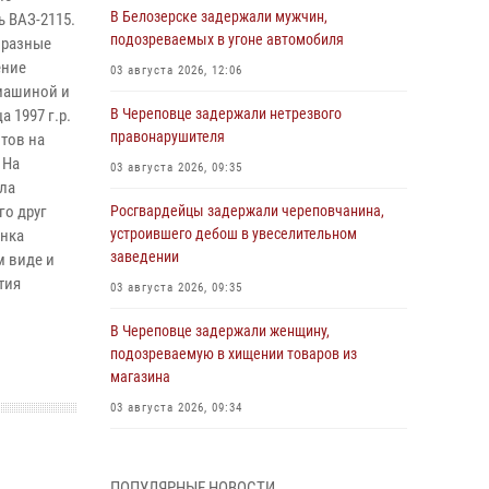
В Белозерске задержали мужчин,
ь ВАЗ-2115.
подозреваемых в угоне автомобиля
 разные
ение
03 августа 2026, 12:06
 машиной и
В Череповце задержали нетрезвого
 1997 г.р.
правонарушителя
тов на
 На
03 августа 2026, 09:35
ла
го друг
Росгвардейцы задержали череповчанина,
устроившего дебош в увеселительном
анка
заведении
м виде и
тия
03 августа 2026, 09:35
В Череповце задержали женщину,
подозреваемую в хищении товаров из
магазина
03 августа 2026, 09:34
В Вологде определились победители и
призеры Чемпионатов Северо-Западного
ПОПУЛЯРНЫЕ НОВОСТИ