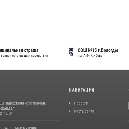
иципальная стража
СОШ №15 г.Вологды
венная организация содействия
им. А.Ф. Клубова
И
НАВИГАЦИЯ
цы задержали череповчан,
Новости
 скандал
Карта сайта
26, 12:53
ке задержали мужчин,