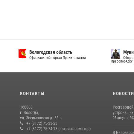
Вологодская область
Муни
Официальный портал Правительства
Общест
правопорядку
КОНТАКТЫ
НОВОСТ
160000
Росгвардей
г. Вологда,
устроивших
ул. Зосимовская д. 63 в
05 августа 20
+7 (8172) 75-33-23
+7 (8172) 75-74-18 (автоинформатор)
В Белозерс