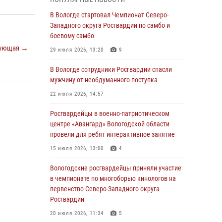
округа Росгвардии по спортивному и боевому
самбо
В Вологде стартовал Чемпионат Северо-
Западного округа Росгвардии по самбо и
03 августа 2026, 08:54
8
1
боевому самбо
ующая →
ЗА МИНУВШУЮ НЕДЕЛЮ СОТРУДНИКАМИ
29 июля 2026, 13:20
9
ВНЕВЕДОМСТВЕННОЙ ОХРАНЫ РОСГВАРДИИ
В ВОЛОГОДСКОЙ ОБЛАСТИ ЗАДЕРЖАНО 23
В Вологде сотрудники Росгвардии спасли
ПРАВОНАРУШИТЕЛЯ
мужчину от необдуманного поступка
02 августа 2026, 10:37
22 июля 2026, 14:57
Росгвардейцы в г. Соколе задержали
Росгвардейцы в военно-патриотическом
несовершеннолетнего нарушителя
центре «Авангард» Вологодской области
на питбайке
провели для ребят интерактивное занятие
31 июля 2026, 06:43
15 июля 2026, 13:00
4
В Вологде стартовал Чемпионат Северо-
Вологодские росгвардейцы приняли участие
Западного округа Росгвардии по самбо и
в чемпионате по многоборью кинологов на
боевому самбо
первенство Северо-Западного округа
Росгвардии
29 июля 2026, 13:20
9
20 июля 2026, 11:34
5
В Вологде росгвардейцы задержали