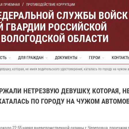
АЯ ПРИЕМНАЯ
ПРОТИВОДЕЙСТВИЕ КОРРУПЦИИ
ЕДЕРАЛЬНОЙ СЛУЖБЫ ВОЙСК
 ГВАРДИИ РОССИЙСКОЙ
 ВОЛОГОДСКОЙ ОБЛАСТИ
СТЬ
ДЛЯ ГРАЖДАН
ДОКУМЕНТЫ
ГЕРОИ
КОНТАКТ
вушку, которая, не имея водительского удостоверения, каталась по городу на чужом
РЖАЛИ НЕТРЕЗВУЮ ДЕВУШКУ, КОТОРАЯ, Н
КАТАЛАСЬ ПО ГОРОДУ НА ЧУЖОМ АВТОМО
 около 22:55 наряд вневедомственной охраны г.Череповца, проезжая 