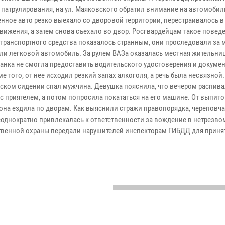
 патрулирования, на ул. Маяковского обратил внимание на автомобил
енное авто резко выехало со дворовой территории, перестраивалось в
вижения, а затем снова съехало во двор. Росгвардейцам такое повед
 транспортного средства показалось странным, они проследовали за
ли легковой автомобиль. За рулем ВАЗа оказалась местная жительница
анка не смогла предоставить водительского удостоверения и докумен
ме того, от нее исходил резкий запах алкоголя, а речь была несвязной.
ском сидении спал мужчина. Девушка пояснила, что вечером распива
с приятелем, а потом попросила покататься на его машине. От выпито
а она ездила по дворам. Как выяснили стражи правопорядка, череповч
еоднократно привлекалась к ответственности за вождение в нетрезво
твенной охраны передали нарушителей инспекторам ГИБДД для приня