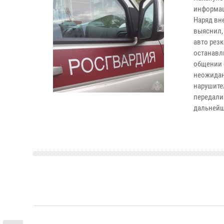
информац
Наряд вн
выяснил,
авто рез
останавл
общении 
неожидан
нарушите
передали
дальнейш