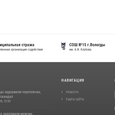
иципальная стража
СОШ №15 г.Вологды
венная организация содействия
им. А.Ф. Клубова
И
НАВИГАЦИЯ
цы задержали череповчан,
Новости
 скандал
Карта сайта
26, 12:53
ке задержали мужчин,