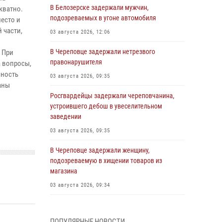
В Белозерске задержали мужчин,
кватно.
подозреваемых в угоне автомобиля
есто и
 части,
03 августа 2026, 12:06
В Череповце задержали нетрезвого
 При
правонарушителя
 вопросы,
чность
03 августа 2026, 09:35
аны
Росгвардейцы задержали череповчанина,
устроившего дебош в увеселительном
заведении
03 августа 2026, 09:35
В Череповце задержали женщину,
подозреваемую в хищении товаров из
магазина
03 августа 2026, 09:34
В Вологде определились победители и
призеры Чемпионатов Северо-Западного
ПОПУЛЯРНЫЕ НОВОСТИ