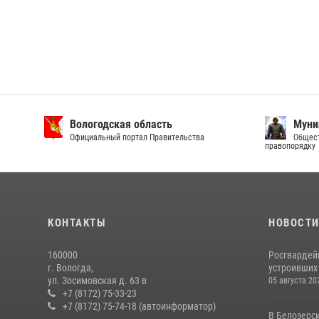
Вологодская область
Муни
Официальный портал Правительства
Общест
правопорядку
КОНТАКТЫ
НОВОСТ
160000
Росгвардей
г. Вологда,
устроивших
ул. Зосимовская д. 63 в
05 августа 20
+7 (8172) 75-33-23
+7 (8172) 75-74-18 (автоинформатор)
В Белозерс