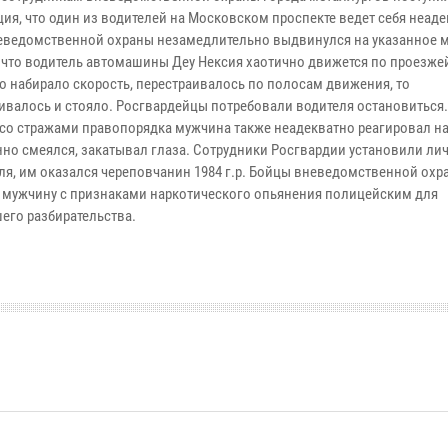
ия, что один из водителей на Московском проспекте ведет себя неаде
еведомственной охраны незамедлительно выдвинулся на указанное м
 что водитель автомашины Деу Нексия хаотично движется по проезжей
ко набирало скорость, перестраивалось по полосам движения, то
ивалось и стояло. Росгвардейцы потребовали водителя остановиться.
со стражами правопорядка мужчина также неадекватно реагировал на
но смеялся, закатывал глаза. Сотрудники Росгвардии установили ли
ля, им оказался череповчанин 1984 г.р. Бойцы вневедомственной охр
 мужчину с признаками наркотического опьянения полицейским для
его разбирательства.