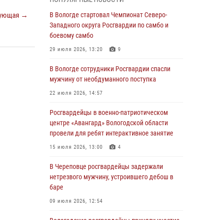
округа Росгвардии по спортивному и боевому
самбо
ующая →
В Вологде стартовал Чемпионат Северо-
Западного округа Росгвардии по самбо и
03 августа 2026, 08:54
8
1
боевому самбо
ЗА МИНУВШУЮ НЕДЕЛЮ СОТРУДНИКАМИ
29 июля 2026, 13:20
9
ВНЕВЕДОМСТВЕННОЙ ОХРАНЫ РОСГВАРДИИ
В ВОЛОГОДСКОЙ ОБЛАСТИ ЗАДЕРЖАНО 23
В Вологде сотрудники Росгвардии спасли
ПРАВОНАРУШИТЕЛЯ
мужчину от необдуманного поступка
02 августа 2026, 10:37
22 июля 2026, 14:57
Росгвардейцы в г. Соколе задержали
Росгвардейцы в военно-патриотическом
несовершеннолетнего нарушителя
центре «Авангард» Вологодской области
на питбайке
провели для ребят интерактивное занятие
31 июля 2026, 06:43
15 июля 2026, 13:00
4
В Вологде стартовал Чемпионат Северо-
В Череповце росгвардейцы задержали
Западного округа Росгвардии по самбо и
нетрезвого мужчину, устроившего дебош в
боевому самбо
баре
29 июля 2026, 13:20
9
09 июля 2026, 12:54
В Вологде росгвардейцы задержали