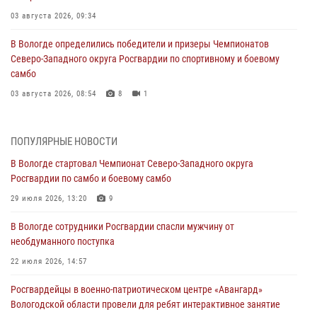
03 августа 2026, 09:34
В Вологде определились победители и призеры Чемпионатов
Северо-Западного округа Росгвардии по спортивному и боевому
самбо
03 августа 2026, 08:54
8
1
ЗА МИНУВШУЮ НЕДЕЛЮ СОТРУДНИКАМИ ВНЕВЕДОМСТВЕННОЙ
ОХРАНЫ РОСГВАРДИИ В ВОЛОГОДСКОЙ ОБЛАСТИ ЗАДЕРЖАНО 23
ПОПУЛЯРНЫЕ НОВОСТИ
ПРАВОНАРУШИТЕЛЯ
В Вологде стартовал Чемпионат Северо-Западного округа
02 августа 2026, 10:37
Росгвардии по самбо и боевому самбо
Росгвардейцы в г. Соколе задержали несовершеннолетнего
29 июля 2026, 13:20
9
нарушителя на питбайке
В Вологде сотрудники Росгвардии спасли мужчину от
31 июля 2026, 06:43
необдуманного поступка
В Вологде стартовал Чемпионат Северо-Западного округа
22 июля 2026, 14:57
Росгвардии по самбо и боевому самбо
Росгвардейцы в военно-патриотическом центре «Авангард»
29 июля 2026, 13:20
9
Вологодской области провели для ребят интерактивное занятие