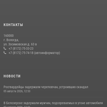
задержали сотрудники вневедомственной охраны Росгвардии за
минувшую неделю
20 июля 2026, 09:06
В Соколе росгвардейцы задержали двух нетрезвых мужчин,
КОНТАКТЫ
угрожавших молодежи расправой
08 июля 2026, 07:52
1
160000
г. Вологда,
21 единицу оружия изъяли за минувшую неделю сотрудники
ул. Зосимовская д. 63 в
Росгвардии в Вологодской области
+7 (8172) 75-33-23
+7 (8172) 75-74-18 (автоинформатор)
20 июля 2026, 10:47
НОВОСТИ
Росгвардейцы задержали череповчан, устроивших скандал
05 августа 2026, 12:53
В Белозерске задержали мужчин, подозреваемых в угоне автомобиля