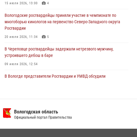
В Вологде росгвардейцы задержали мужчину, подозреваемого в
15 июля 2026, 13:00
4
хищении цветного металла
Вологодские росгвардейцы приняли участие в чемпионате по
29 июля 2026, 09:08
многоборью кинологов на первенство Северо-Западного округа
Росгвардии
20 июля 2026, 11:34
5
В Череповце росгвардейцы задержали нетрезвого мужчину,
устроившего дебош в баре
09 июля 2026, 12:54
В Вологде представители Росгвардии и УМВД обсудили
взаимодействие по профилактике мошенничеств
22 июля 2026, 12:10
2
В Великом Устюге росгвардейцы задержали мужчин, устроивших
стрельбу
Вологодская область
Официальный портал Правительства
27 июля 2026, 07:28
16 правонарушителей на территории Вологодской области