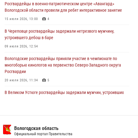
Росгвардейцы в военно-патриотическом центре «Авангард»
ПРАВОНАРУШИТЕЛЯ
Вологодской области провели для ребят интерактивное занятие
02 августа 2026, 10:37
15 июля 2026, 13:00
4
Росгвардейцы в г. Соколе задержали несовершеннолетнего
В Череповце росгвардейцы задержали нетрезвого мужчину,
нарушителя на питбайке
устроившего дебош в баре
31 июля 2026, 06:43
09 июля 2026, 12:54
Вологодские росгвардейцы приняли участие в чемпионате по
многоборью кинологов на первенство Северо-Западного округа
Росгвардии
20 июля 2026, 11:34
5
В Великом Устюге росгвардейцы задержали мужчин, устроивших
стрельбу
27 июля 2026, 07:28
16 правонарушителей на территории Вологодской области
задержали сотрудники вневедомственной охраны Росгвардии за
Вологодская область
минувшую неделю
Официальный портал Правительства