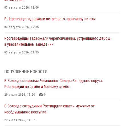
03 августа 2026, 12:06
В Череповце задержали нетрезвого правонарушителя
03 августа 2026, 09:35
Росгвардейцы задержали череповчанина, устроившего дебош
в увеселительном заведении
03 августа 2026, 09:35
В Череповце задержали женщину, подозреваемую в хищении
товаров из магазина
ПОПУЛЯРНЫЕ НОВОСТИ
03 августа 2026, 09:34
В Вологде стартовал Чемпионат Северо-Западного округа
Росгвардии по самбо и боевому самбо
В Вологде определились победители и призеры Чемпионатов
Северо-Западного округа Росгвардии по спортивному и боевому
29 июля 2026, 13:20
9
самбо
В Вологде сотрудники Росгвардии спасли мужчину от
03 августа 2026, 08:54
8
1
необдуманного поступка
ЗА МИНУВШУЮ НЕДЕЛЮ СОТРУДНИКАМИ ВНЕВЕДОМСТВЕННОЙ
22 июля 2026, 14:57
ОХРАНЫ РОСГВАРДИИ В ВОЛОГОДСКОЙ ОБЛАСТИ ЗАДЕРЖАНО 23