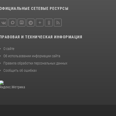
Вологодской области задержали сотрудники
ОФИЦИАЛЬНЫЕ СЕТЕВЫЕ РЕСУРСЫ
вневедомственной охраны Росгвардии за
минувшую неделю
20 июля 2026, 09:06
21 единицу оружия изъяли за минувшую
ПРАВОВАЯ И ТЕХНИЧЕСКАЯ ИНФОРМАЦИЯ
неделю сотрудники Росгвардии в
Вологодской области
О сайте
20 июля 2026, 10:47
Об использовании информации сайта
Правила обработки персональных данных
Сообщить об ошибках