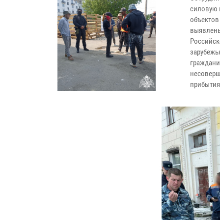
силовую 
объектов
выявлены
Российск
зарубежь
граждани
несоверш
прибытия