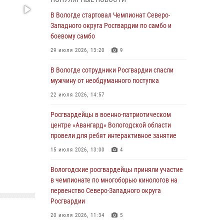
округа Росгвардии по спортивному и боевому
самбо
В Вологде стартовал Чемпионат Северо-
Западного округа Росгвардии по самбо и
03 августа 2026, 08:54
8
1
боевому самбо
ЗА МИНУВШУЮ НЕДЕЛЮ СОТРУДНИКАМИ
29 июля 2026, 13:20
9
ВНЕВЕДОМСТВЕННОЙ ОХРАНЫ РОСГВАРДИИ
В ВОЛОГОДСКОЙ ОБЛАСТИ ЗАДЕРЖАНО 23
В Вологде сотрудники Росгвардии спасли
ПРАВОНАРУШИТЕЛЯ
мужчину от необдуманного поступка
02 августа 2026, 10:37
22 июля 2026, 14:57
Росгвардейцы в г. Соколе задержали
Росгвардейцы в военно-патриотическом
несовершеннолетнего нарушителя
центре «Авангард» Вологодской области
на питбайке
провели для ребят интерактивное занятие
31 июля 2026, 06:43
15 июля 2026, 13:00
4
В Вологде стартовал Чемпионат Северо-
Вологодские росгвардейцы приняли участие
Западного округа Росгвардии по самбо и
в чемпионате по многоборью кинологов на
боевому самбо
первенство Северо-Западного округа
Росгвардии
29 июля 2026, 13:20
9
20 июля 2026, 11:34
5
В Вологде росгвардейцы задержали