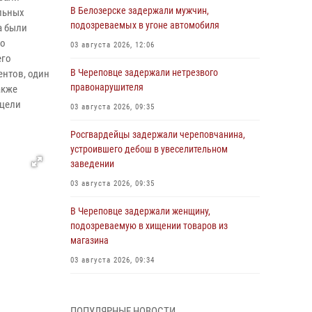
В Белозерске задержали мужчин,
льных
подозреваемых в угоне автомобиля
а были
во
03 августа 2026, 12:06
его
В Череповце задержали нетрезвого
ентов, один
правонарушителя
акже
 цели
03 августа 2026, 09:35
Росгвардейцы задержали череповчанина,
устроившего дебош в увеселительном
заведении
03 августа 2026, 09:35
В Череповце задержали женщину,
подозреваемую в хищении товаров из
магазина
03 августа 2026, 09:34
В Вологде определились победители и
призеры Чемпионатов Северо-Западного
ПОПУЛЯРНЫЕ НОВОСТИ