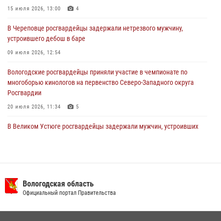
В Вологде стартовал Чемпионат Северо-Западного округа
15 июля 2026, 13:00
4
Росгвардии по самбо и боевому самбо
В Череповце росгвардейцы задержали нетрезвого мужчину,
29 июля 2026, 13:20
9
устроившего дебош в баре
09 июля 2026, 12:54
Вологодские росгвардейцы приняли участие в чемпионате по
многоборью кинологов на первенство Северо-Западного округа
Росгвардии
20 июля 2026, 11:34
5
В Великом Устюге росгвардейцы задержали мужчин, устроивших
стрельбу
27 июля 2026, 07:28
16 правонарушителей на территории Вологодской области
задержали сотрудники вневедомственной охраны Росгвардии за
Вологодская область
минувшую неделю
Официальный портал Правительства
20 июля 2026, 09:06