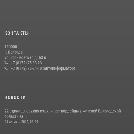
21 единицу оружия изъяли за минувшую неделю сотрудники
Росгвардии в Вологодской области
20 июля 2026, 10:47
В Вологде представители Росгвардии и УМВД обсудили
КОНТАКТЫ
взаимодействие по профилактике мошенничеств
22 июля 2026, 12:10
2
160000
г. Вологда,
В ВОЛОГДЕ РОСГВАРДЕЙЦЫ ЗАДЕРЖАЛИ МУЖЧИНУ,
ул. Зосимовская д. 63 в
ОТКАЗЫВАВШЕГОСЯ ОСВОБОДИТЬ НОМЕР В ГОСТИНИЦЕ
+7 (8172) 75-33-23
+7 (8172) 75-74-18 (автоинформатор)
24 июля 2026, 07:32
НОВОСТИ
22 единицы оружия изъяли росгвардейцы у жителей Вологодской
области за...
08 августа 2026, 06:04