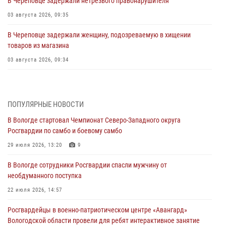
В Череповце задержали нетрезвого правонарушителя
03 августа 2026, 09:35
В Череповце задержали женщину, подозреваемую в хищении
товаров из магазина
03 августа 2026, 09:34
В Вологде определились победители и призеры Чемпионатов
Северо-Западного округа Росгвардии по спортивному и боевому
самбо
ПОПУЛЯРНЫЕ НОВОСТИ
03 августа 2026, 08:54
8
1
В Вологде стартовал Чемпионат Северо-Западного округа
Росгвардии по самбо и боевому самбо
ЗА МИНУВШУЮ НЕДЕЛЮ СОТРУДНИКАМИ ВНЕВЕДОМСТВЕННОЙ
ОХРАНЫ РОСГВАРДИИ В ВОЛОГОДСКОЙ ОБЛАСТИ ЗАДЕРЖАНО 23
29 июля 2026, 13:20
9
ПРАВОНАРУШИТЕЛЯ
В Вологде сотрудники Росгвардии спасли мужчину от
02 августа 2026, 10:37
необдуманного поступка
Росгвардейцы в г. Соколе задержали несовершеннолетнего
22 июля 2026, 14:57
нарушителя на питбайке
Росгвардейцы в военно-патриотическом центре «Авангард»
31 июля 2026, 06:43
Вологодской области провели для ребят интерактивное занятие