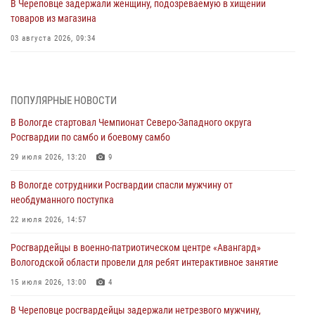
В Череповце задержали женщину, подозреваемую в хищении
товаров из магазина
03 августа 2026, 09:34
В Вологде определились победители и призеры Чемпионатов
Северо-Западного округа Росгвардии по спортивному и боевому
самбо
ПОПУЛЯРНЫЕ НОВОСТИ
03 августа 2026, 08:54
8
1
В Вологде стартовал Чемпионат Северо-Западного округа
Росгвардии по самбо и боевому самбо
ЗА МИНУВШУЮ НЕДЕЛЮ СОТРУДНИКАМИ ВНЕВЕДОМСТВЕННОЙ
ОХРАНЫ РОСГВАРДИИ В ВОЛОГОДСКОЙ ОБЛАСТИ ЗАДЕРЖАНО 23
29 июля 2026, 13:20
9
ПРАВОНАРУШИТЕЛЯ
В Вологде сотрудники Росгвардии спасли мужчину от
02 августа 2026, 10:37
необдуманного поступка
Росгвардейцы в г. Соколе задержали несовершеннолетнего
22 июля 2026, 14:57
нарушителя на питбайке
Росгвардейцы в военно-патриотическом центре «Авангард»
31 июля 2026, 06:43
Вологодской области провели для ребят интерактивное занятие
В Вологде стартовал Чемпионат Северо-Западного округа
15 июля 2026, 13:00
4
Росгвардии по самбо и боевому самбо
В Череповце росгвардейцы задержали нетрезвого мужчину,