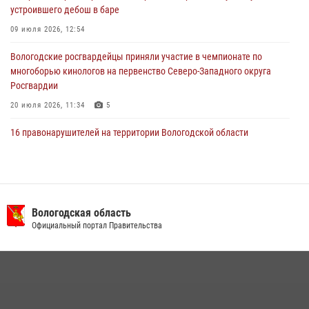
29 июля 2026, 13:20
9
устроившего дебош в баре
09 июля 2026, 12:54
Вологодские росгвардейцы приняли участие в чемпионате по
многоборью кинологов на первенство Северо-Западного округа
Росгвардии
20 июля 2026, 11:34
5
16 правонарушителей на территории Вологодской области
задержали сотрудники вневедомственной охраны Росгвардии за
минувшую неделю
20 июля 2026, 09:06
В Великом Устюге росгвардейцы задержали мужчин, устроивших
Вологодская область
стрельбу
Официальный портал Правительства
27 июля 2026, 07:28
В Вологде представители Росгвардии и УМВД обсудили
взаимодействие по профилактике мошенничеств
22 июля 2026, 12:10
2