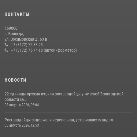
21 единицу оружия изъяли за минувшую неделю сотрудники
КОНТАКТЫ
Росгвардии в Вологодской области
20 июля 2026, 10:47
160000
г. Вологда,
26 единиц оружия сдали росгвардейцам добровольно жители
ул. Зосимовская д. 63 в
Вологодской области за минувшую неделю
+7 (8172) 75-33-23
+7 (8172) 75-74-18 (автоинформатор)
11 июля 2026, 05:49
НОВОСТИ
22 единицы оружия изъяли росгвардейцы у жителей Вологодской
области за...
08 августа 2026, 06:04
Росгвардейцы задержали череповчан, устроивших скандал
05 августа 2026, 12:53