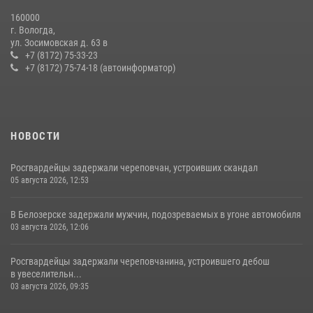
20 июля 2026, 09:06
160000
г. Вологда,
21 единицу оружия изъяли за минувшую неделю сотрудники
ул. Зосимовская д. 63 в
Росгвардии в Вологодской области
+7 (8172) 75-33-23
+7 (8172) 75-74-18 (автоинформатор)
20 июля 2026, 10:47
НОВОСТИ
Росгвардейцы задержали череповчан, устроивших скандал
05 августа 2026, 12:53
В Белозерске задержали мужчин, подозреваемых в угоне автомобиля
03 августа 2026, 12:06
Росгвардейцы задержали череповчанина, устроившего дебош
в увеселительн...
03 августа 2026, 09:35