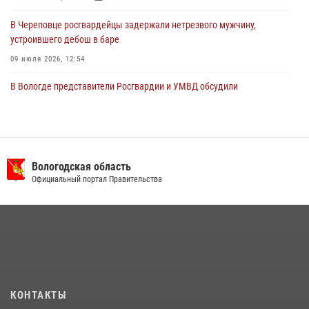
В Череповце росгвардейцы задержали нетрезвого мужчину,
устроившего дебош в баре
09 июля 2026, 12:54
В Вологде представители Росгвардии и УМВД обсудили
взаимодействие по профилактике мошенничеств
22 июля 2026, 12:10
2
В Великом Устюге росгвардейцы задержали мужчин, устроивших
стрельбу
Вологодская область
Официальный портал Правительства
27 июля 2026, 07:28
В Соколе росгвардейцы задержали двух нетрезвых мужчин,
угрожавших молодежи расправой
08 июля 2026, 07:52
1
16 правонарушителей на территории Вологодской области
задержали сотрудники вневедомственной охраны Росгвардии за
КОНТАКТЫ
минувшую неделю