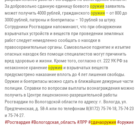
За добровольно сданную единицу боевого
оружия
заявитель
может получить 4000 рублей, гражданского
оружия
– от 800 до
3000 рублей, патроны и боеприпасы – 10 рублей за штуку.
Сотрудники Росгвардии напоминают, что при обнаружении
взрывчатых устройств и веществ при проведении земляных
работ следует немедленно сообщать о находке в
правоохранительные органы. Самовольное поднятие и изъятие
опасных находок без помощи специалистов могут причинить
вред здоровью и жизни. Кроме того, согласно ст. 222 УК РФ за
незаконное хранение
оружия
и взрывчатых веществ
предусмотрено наказание вплоть до 4 лет лишения свободы.
Оружие и боеприпасы можно сдать в ближайшие дежурные части
полиции. Справки по вопросам выплаты вознаграждения можно
получить в Центре лицензионно-разрешительной работы
Росгвардии по Вологодской области по адресу: г. Вологда, ул.
Предтеченская, д. 58-А или по телефонам 8(8172) 75-74-18, 75-74-23
и 75-74-27.
#Росгвардия
#Вологодская_область
#ЛРР
#
сдачаоружия
#оружие