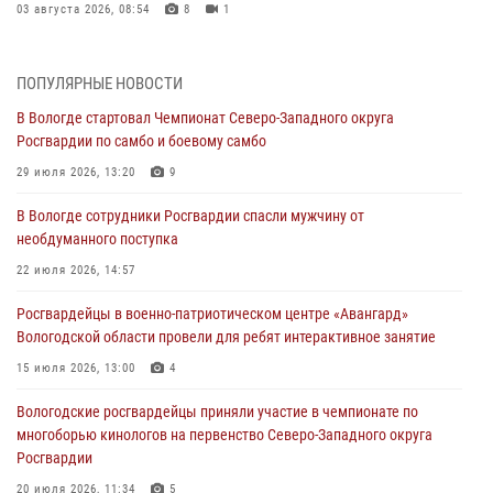
03 августа 2026, 08:54
8
1
ЗА МИНУВШУЮ НЕДЕЛЮ СОТРУДНИКАМИ ВНЕВЕДОМСТВЕННОЙ
ОХРАНЫ РОСГВАРДИИ В ВОЛОГОДСКОЙ ОБЛАСТИ ЗАДЕРЖАНО 23
ПОПУЛЯРНЫЕ НОВОСТИ
ПРАВОНАРУШИТЕЛЯ
В Вологде стартовал Чемпионат Северо-Западного округа
02 августа 2026, 10:37
Росгвардии по самбо и боевому самбо
Росгвардейцы в г. Соколе задержали несовершеннолетнего
29 июля 2026, 13:20
9
нарушителя на питбайке
В Вологде сотрудники Росгвардии спасли мужчину от
31 июля 2026, 06:43
необдуманного поступка
В Вологде стартовал Чемпионат Северо-Западного округа
22 июля 2026, 14:57
Росгвардии по самбо и боевому самбо
Росгвардейцы в военно-патриотическом центре «Авангард»
29 июля 2026, 13:20
9
Вологодской области провели для ребят интерактивное занятие
В Вологде росгвардейцы задержали мужчину, подозреваемого в
15 июля 2026, 13:00
4
хищении цветного металла
Вологодские росгвардейцы приняли участие в чемпионате по
29 июля 2026, 09:08
многоборью кинологов на первенство Северо-Западного округа
Росгвардии
20 июля 2026, 11:34
5