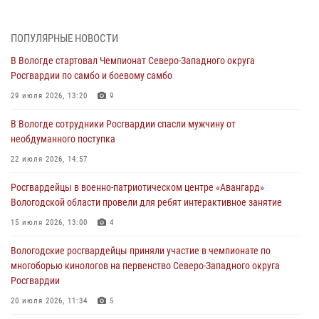
ЗА МИНУВШУЮ НЕДЕЛЮ СОТРУДНИКАМИ ВНЕВЕДОМСТВЕННОЙ
ОХРАНЫ РОСГВАРДИИ В ВОЛОГОДСКОЙ ОБЛАСТИ ЗАДЕРЖАНО 23
ПОПУЛЯРНЫЕ НОВОСТИ
ПРАВОНАРУШИТЕЛЯ
В Вологде стартовал Чемпионат Северо-Западного округа
02 августа 2026, 10:37
Росгвардии по самбо и боевому самбо
Росгвардейцы в г. Соколе задержали несовершеннолетнего
29 июля 2026, 13:20
9
нарушителя на питбайке
В Вологде сотрудники Росгвардии спасли мужчину от
31 июля 2026, 06:43
необдуманного поступка
В Вологде стартовал Чемпионат Северо-Западного округа
22 июля 2026, 14:57
Росгвардии по самбо и боевому самбо
Росгвардейцы в военно-патриотическом центре «Авангард»
29 июля 2026, 13:20
9
Вологодской области провели для ребят интерактивное занятие
В Вологде росгвардейцы задержали мужчину, подозреваемого в
15 июля 2026, 13:00
4
хищении цветного металла
Вологодские росгвардейцы приняли участие в чемпионате по
29 июля 2026, 09:08
многоборью кинологов на первенство Северо-Западного округа
Росгвардии
20 июля 2026, 11:34
5