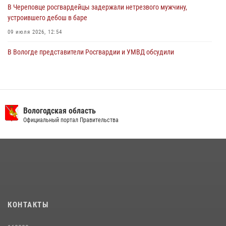
В Череповце росгвардейцы задержали нетрезвого мужчину,
устроившего дебош в баре
09 июля 2026, 12:54
В Вологде представители Росгвардии и УМВД обсудили
взаимодействие по профилактике мошенничеств
22 июля 2026, 12:10
2
В Великом Устюге росгвардейцы задержали мужчин, устроивших
стрельбу
Вологодская область
Официальный портал Правительства
27 июля 2026, 07:28
В Соколе росгвардейцы задержали двух нетрезвых мужчин,
угрожавших молодежи расправой
08 июля 2026, 07:52
1
16 правонарушителей на территории Вологодской области
задержали сотрудники вневедомственной охраны Росгвардии за
КОНТАКТЫ
минувшую неделю
20 июля 2026, 09:06