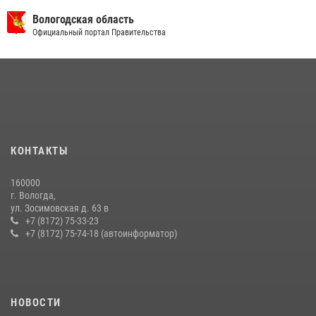
16 правонарушителей на территории Вологодской области
задержали сотрудники вневедомственной охраны Росгвардии за
Вологодская область
минувшую неделю
Официальный портал Правительства
20 июля 2026, 09:06
21 единицу оружия изъяли за минувшую неделю сотрудники
Росгвардии в Вологодской области
20 июля 2026, 10:47
26 единиц оружия сдали росгвардейцам добровольно жители
КОНТАКТЫ
Вологодской области за минувшую неделю
11 июля 2026, 05:49
160000
г. Вологда,
В ВОЛОГДЕ РОСГВАРДЕЙЦЫ ЗАДЕРЖАЛИ МУЖЧИНУ,
ул. Зосимовская д. 63 в
ОТКАЗЫВАВШЕГОСЯ ОСВОБОДИТЬ НОМЕР В ГОСТИНИЦЕ
+7 (8172) 75-33-23
+7 (8172) 75-74-18 (автоинформатор)
24 июля 2026, 07:32
НОВОСТИ