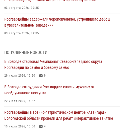
03 августа 2026, 09:35
Росгвардейцы задержали череповчанина, устроившего дебош
в увеселительном заведении
03 августа 2026, 09:35
В Череповце задержали женщину, подозреваемую в хищении
товаров из магазина
ПОПУЛЯРНЫЕ НОВОСТИ
03 августа 2026, 09:34
В Вологде стартовал Чемпионат Северо-Западного округа
Росгвардии по самбо и боевому самбо
В Вологде определились победители и призеры Чемпионатов
Северо-Западного округа Росгвардии по спортивному и боевому
29 июля 2026, 13:20
9
самбо
В Вологде сотрудники Росгвардии спасли мужчину от
03 августа 2026, 08:54
8
1
необдуманного поступка
ЗА МИНУВШУЮ НЕДЕЛЮ СОТРУДНИКАМИ ВНЕВЕДОМСТВЕННОЙ
22 июля 2026, 14:57
ОХРАНЫ РОСГВАРДИИ В ВОЛОГОДСКОЙ ОБЛАСТИ ЗАДЕРЖАНО 23
Росгвардейцы в военно-патриотическом центре «Авангард»
ПРАВОНАРУШИТЕЛЯ
Вологодской области провели для ребят интерактивное занятие
02 августа 2026, 10:37
15 июля 2026, 13:00
4