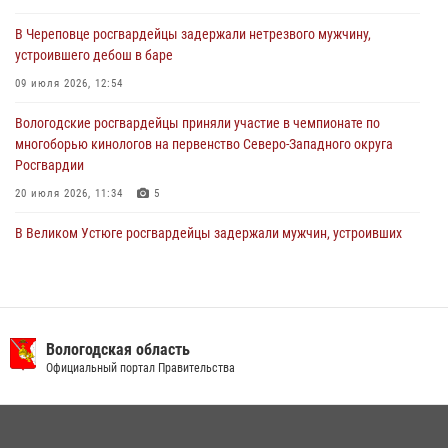
Росгвардейцы в г. Соколе задержали несовершеннолетнего
В Череповце росгвардейцы задержали нетрезвого мужчину,
нарушителя на питбайке
устроившего дебош в баре
31 июля 2026, 06:43
09 июля 2026, 12:54
Вологодские росгвардейцы приняли участие в чемпионате по
многоборью кинологов на первенство Северо-Западного округа
Росгвардии
20 июля 2026, 11:34
5
В Великом Устюге росгвардейцы задержали мужчин, устроивших
стрельбу
27 июля 2026, 07:28
16 правонарушителей на территории Вологодской области
задержали сотрудники вневедомственной охраны Росгвардии за
Вологодская область
минувшую неделю
Официальный портал Правительства
20 июля 2026, 09:06
21 единицу оружия изъяли за минувшую неделю сотрудники