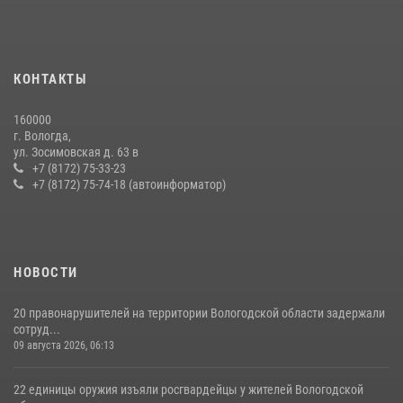
Росгвардии в Вологодской области
20 июля 2026, 10:47
В Вологде представители Росгвардии и УМВД обсудили
КОНТАКТЫ
взаимодействие по профилактике мошенничеств
22 июля 2026, 12:10
2
160000
г. Вологда,
В ВОЛОГДЕ РОСГВАРДЕЙЦЫ ЗАДЕРЖАЛИ МУЖЧИНУ,
ул. Зосимовская д. 63 в
ОТКАЗЫВАВШЕГОСЯ ОСВОБОДИТЬ НОМЕР В ГОСТИНИЦЕ
+7 (8172) 75-33-23
+7 (8172) 75-74-18 (автоинформатор)
24 июля 2026, 07:32
НОВОСТИ
20 правонарушителей на территории Вологодской области задержали
сотруд...
09 августа 2026, 06:13
22 единицы оружия изъяли росгвардейцы у жителей Вологодской