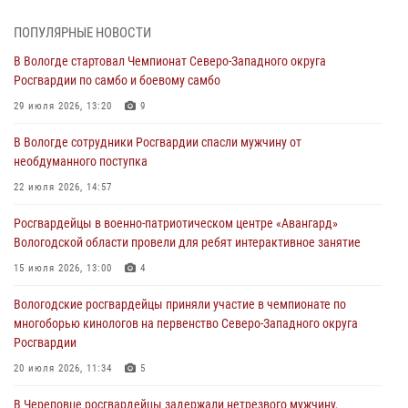
ЗА МИНУВШУЮ НЕДЕЛЮ СОТРУДНИКАМИ ВНЕВЕДОМСТВЕННОЙ
ОХРАНЫ РОСГВАРДИИ В ВОЛОГОДСКОЙ ОБЛАСТИ ЗАДЕРЖАНО 23
ПОПУЛЯРНЫЕ НОВОСТИ
ПРАВОНАРУШИТЕЛЯ
В Вологде стартовал Чемпионат Северо-Западного округа
02 августа 2026, 10:37
Росгвардии по самбо и боевому самбо
Росгвардейцы в г. Соколе задержали несовершеннолетнего
29 июля 2026, 13:20
9
нарушителя на питбайке
В Вологде сотрудники Росгвардии спасли мужчину от
31 июля 2026, 06:43
необдуманного поступка
В Вологде стартовал Чемпионат Северо-Западного округа
22 июля 2026, 14:57
Росгвардии по самбо и боевому самбо
Росгвардейцы в военно-патриотическом центре «Авангард»
29 июля 2026, 13:20
9
Вологодской области провели для ребят интерактивное занятие
В Вологде росгвардейцы задержали мужчину, подозреваемого в
15 июля 2026, 13:00
4
хищении цветного металла
Вологодские росгвардейцы приняли участие в чемпионате по
29 июля 2026, 09:08
многоборью кинологов на первенство Северо-Западного округа
Росгвардии
20 июля 2026, 11:34
5
В Череповце росгвардейцы задержали нетрезвого мужчину,