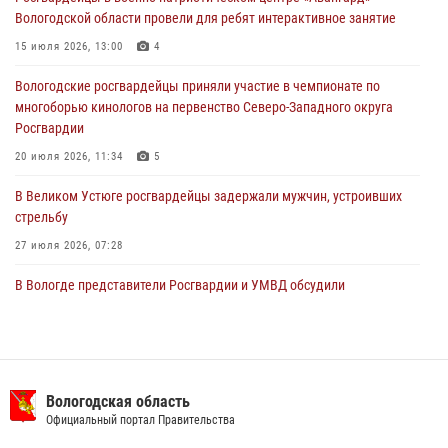
ПРАВОНАРУШИТЕЛЯ
Вологодской области провели для ребят интерактивное занятие
02 августа 2026, 10:37
15 июля 2026, 13:00
4
Росгвардейцы в г. Соколе задержали несовершеннолетнего
Вологодские росгвардейцы приняли участие в чемпионате по
нарушителя на питбайке
многоборью кинологов на первенство Северо-Западного округа
31 июля 2026, 06:43
Росгвардии
20 июля 2026, 11:34
5
В Великом Устюге росгвардейцы задержали мужчин, устроивших
стрельбу
27 июля 2026, 07:28
В Вологде представители Росгвардии и УМВД обсудили
взаимодействие по профилактике мошенничеств
22 июля 2026, 12:10
2
16 правонарушителей на территории Вологодской области
задержали сотрудники вневедомственной охраны Росгвардии за
Вологодская область
минувшую неделю
Официальный портал Правительства
20 июля 2026, 09:06