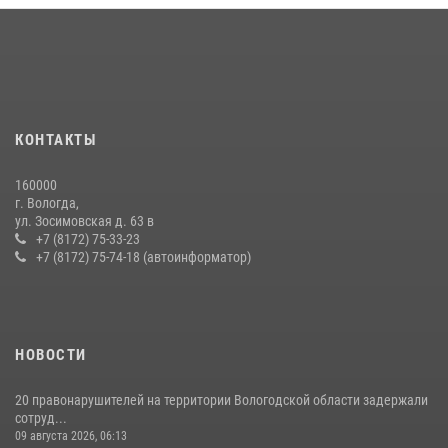
21 единицу оружия изъяли за минувшую неделю сотрудники
Росгвардии в Вологодской области
20 июля 2026, 10:47
26 единиц оружия сдали росгвардейцам добровольно жители
КОНТАКТЫ
Вологодской области за минувшую неделю
11 июля 2026, 05:49
160000
г. Вологда,
В ВОЛОГДЕ РОСГВАРДЕЙЦЫ ЗАДЕРЖАЛИ МУЖЧИНУ,
ул. Зосимовская д. 63 в
ОТКАЗЫВАВШЕГОСЯ ОСВОБОДИТЬ НОМЕР В ГОСТИНИЦЕ
+7 (8172) 75-33-23
+7 (8172) 75-74-18 (автоинформатор)
24 июля 2026, 07:32
НОВОСТИ
20 правонарушителей на территории Вологодской области задержали
сотруд...
09 августа 2026, 06:13