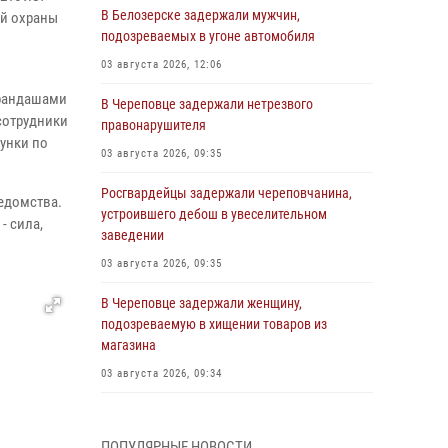
В Белозерске задержали мужчин,
ой охраны
подозреваемых в угоне автомобиля
03 августа 2026, 12:06
арандашами
В Череповце задержали нетрезвого
сотрудники
правонарушителя
унки по
03 августа 2026, 09:35
Росгвардейцы задержали череповчанина,
едомства.
устроившего дебош в увеселительном
- сила,
заведении
03 августа 2026, 09:35
В Череповце задержали женщину,
подозреваемую в хищении товаров из
магазина
03 августа 2026, 09:34
В Вологде определились победители и
призеры Чемпионатов Северо-Западного
ПОПУЛЯРНЫЕ НОВОСТИ