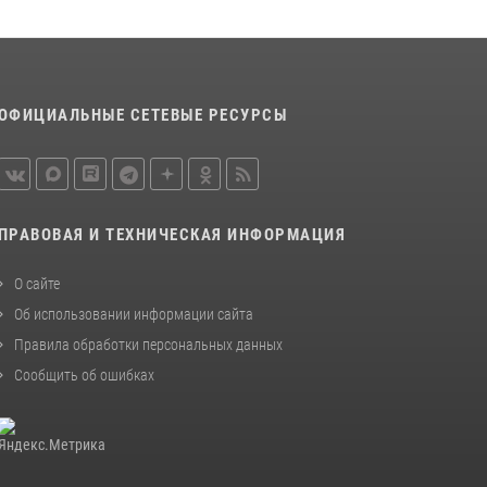
В Соколе росгвардейцы задержали двух
нетрезвых мужчин, угрожавших молодежи
расправой
08 июля 2026, 07:52
1
ОФИЦИАЛЬНЫЕ СЕТЕВЫЕ РЕСУРСЫ
21 единицу оружия изъяли за минувшую
неделю сотрудники Росгвардии в
Вологодской области
20 июля 2026, 10:47
ПРАВОВАЯ И ТЕХНИЧЕСКАЯ ИНФОРМАЦИЯ
О сайте
Об использовании информации сайта
Правила обработки персональных данных
Сообщить об ошибках