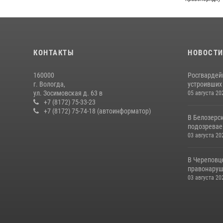
КОНТАКТЫ
НОВОСТ
160000
Росгвардей
г. Вологда,
устроивших
ул. Зосимовская д. 63 в
05 августа 20
+7 (8172) 75-33-23
+7 (8172) 75-74-18 (автоинформатор)
В Белозерс
подозревае
03 августа 20
В Череповц
правонаруш
03 августа 20