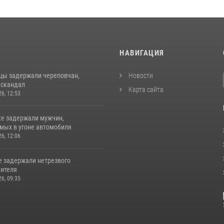
И
НАВИГАЦИЯ
цы задержали череповчан,
Новости
 скандал
Карта сайта
26, 12:53
ке задержали мужчин,
мых в угоне автомобиля
26, 12:06
е задержали нетрезвого
ителя
26, 09:35