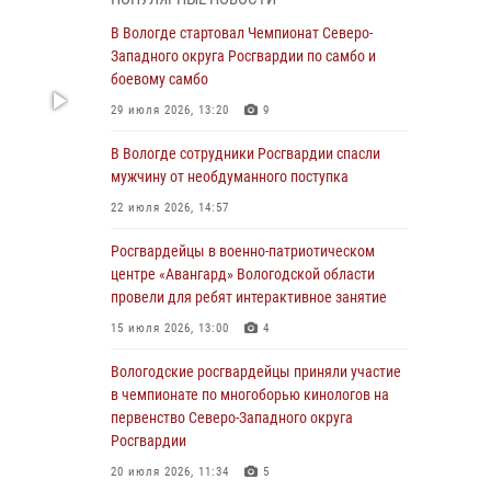
округа Росгвардии по спортивному и боевому
самбо
В Вологде стартовал Чемпионат Северо-
Западного округа Росгвардии по самбо и
03 августа 2026, 08:54
8
1
боевому самбо
ЗА МИНУВШУЮ НЕДЕЛЮ СОТРУДНИКАМИ
29 июля 2026, 13:20
9
ВНЕВЕДОМСТВЕННОЙ ОХРАНЫ РОСГВАРДИИ
В ВОЛОГОДСКОЙ ОБЛАСТИ ЗАДЕРЖАНО 23
В Вологде сотрудники Росгвардии спасли
ПРАВОНАРУШИТЕЛЯ
мужчину от необдуманного поступка
02 августа 2026, 10:37
22 июля 2026, 14:57
Росгвардейцы в г. Соколе задержали
Росгвардейцы в военно-патриотическом
несовершеннолетнего нарушителя
центре «Авангард» Вологодской области
на питбайке
провели для ребят интерактивное занятие
31 июля 2026, 06:43
15 июля 2026, 13:00
4
В Вологде стартовал Чемпионат Северо-
Вологодские росгвардейцы приняли участие
Западного округа Росгвардии по самбо и
в чемпионате по многоборью кинологов на
боевому самбо
первенство Северо-Западного округа
Росгвардии
29 июля 2026, 13:20
9
20 июля 2026, 11:34
5
В Вологде росгвардейцы задержали