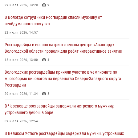
Росгвардейцы в г. Соколе задержали несовершеннолетнего
29 июля 2026, 13:20
9
нарушителя на питбайке
В Вологде сотрудники Росгвардии спасли мужчину от
31 июля 2026, 06:43
необдуманного поступка
В Вологде стартовал Чемпионат Северо-Западного округа
22 июля 2026, 14:57
Росгвардии по самбо и боевому самбо
Росгвардейцы в военно-патриотическом центре «Авангард»
29 июля 2026, 13:20
9
Вологодской области провели для ребят интерактивное занятие
В Вологде росгвардейцы задержали мужчину, подозреваемого в
15 июля 2026, 13:00
4
хищении цветного металла
Вологодские росгвардейцы приняли участие в чемпионате по
29 июля 2026, 09:08
многоборью кинологов на первенство Северо-Западного округа
Росгвардии
20 июля 2026, 11:34
5
В Череповце росгвардейцы задержали нетрезвого мужчину,
устроившего дебош в баре
09 июля 2026, 12:54
В Великом Устюге росгвардейцы задержали мужчин, устроивших