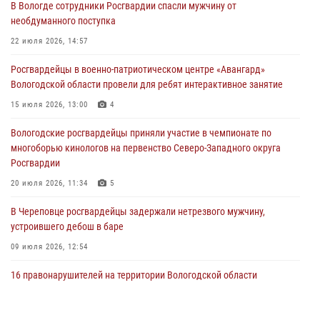
В Вологде сотрудники Росгвардии спасли мужчину от
31 июля 2026, 06:43
необдуманного поступка
В Вологде стартовал Чемпионат Северо-Западного округа
22 июля 2026, 14:57
Росгвардии по самбо и боевому самбо
Росгвардейцы в военно-патриотическом центре «Авангард»
29 июля 2026, 13:20
9
Вологодской области провели для ребят интерактивное занятие
В Вологде росгвардейцы задержали мужчину, подозреваемого в
15 июля 2026, 13:00
4
хищении цветного металла
Вологодские росгвардейцы приняли участие в чемпионате по
29 июля 2026, 09:08
многоборью кинологов на первенство Северо-Западного округа
Росгвардии
20 июля 2026, 11:34
5
В Череповце росгвардейцы задержали нетрезвого мужчину,
устроившего дебош в баре
09 июля 2026, 12:54
16 правонарушителей на территории Вологодской области
задержали сотрудники вневедомственной охраны Росгвардии за
минувшую неделю