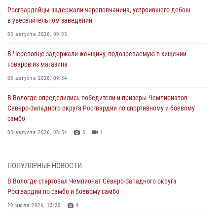
Росгвардейцы задержали череповчанина, устроившего дебош
в увеселительном заведении
03 августа 2026, 09:35
В Череповце задержали женщину, подозреваемую в хищении
товаров из магазина
03 августа 2026, 09:34
В Вологде определились победители и призеры Чемпионатов
Северо-Западного округа Росгвардии по спортивному и боевому
самбо
03 августа 2026, 08:54
8
1
ЗА МИНУВШУЮ НЕДЕЛЮ СОТРУДНИКАМИ ВНЕВЕДОМСТВЕННОЙ
ОХРАНЫ РОСГВАРДИИ В ВОЛОГОДСКОЙ ОБЛАСТИ ЗАДЕРЖАНО 23
ПОПУЛЯРНЫЕ НОВОСТИ
ПРАВОНАРУШИТЕЛЯ
В Вологде стартовал Чемпионат Северо-Западного округа
02 августа 2026, 10:37
Росгвардии по самбо и боевому самбо
Росгвардейцы в г. Соколе задержали несовершеннолетнего
29 июля 2026, 13:20
9
нарушителя на питбайке