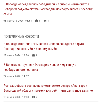
В Вологде определились победители и призеры Чемпионатов
Северо-Западного округа Росгвардии по спортивному и боевому
самбо
03 августа 2026, 08:54
8
1
ЗА МИНУВШУЮ НЕДЕЛЮ СОТРУДНИКАМИ ВНЕВЕДОМСТВЕННОЙ
ОХРАНЫ РОСГВАРДИИ В ВОЛОГОДСКОЙ ОБЛАСТИ ЗАДЕРЖАНО 23
ПОПУЛЯРНЫЕ НОВОСТИ
ПРАВОНАРУШИТЕЛЯ
В Вологде стартовал Чемпионат Северо-Западного округа
02 августа 2026, 10:37
Росгвардии по самбо и боевому самбо
Росгвардейцы в г. Соколе задержали несовершеннолетнего
29 июля 2026, 13:20
9
нарушителя на питбайке
В Вологде сотрудники Росгвардии спасли мужчину от
31 июля 2026, 06:43
необдуманного поступка
В Вологде стартовал Чемпионат Северо-Западного округа
22 июля 2026, 14:57
Росгвардии по самбо и боевому самбо
Росгвардейцы в военно-патриотическом центре «Авангард»
29 июля 2026, 13:20
9
Вологодской области провели для ребят интерактивное занятие
В Вологде росгвардейцы задержали мужчину, подозреваемого в
15 июля 2026, 13:00
4
хищении цветного металла