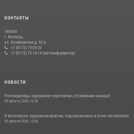
22 июля 2026, 12:10
2
21 единицу оружия изъяли за минувшую неделю сотрудники
КОНТАКТЫ
Росгвардии в Вологодской области
20 июля 2026, 10:47
160000
г. Вологда,
В Соколе росгвардейцы задержали двух нетрезвых мужчин,
ул. Зосимовская д. 63 в
угрожавших молодежи расправой
+7 (8172) 75-33-23
+7 (8172) 75-74-18 (автоинформатор)
08 июля 2026, 07:52
1
НОВОСТИ
Росгвардейцы задержали череповчан, устроивших скандал
05 августа 2026, 12:53
В Белозерске задержали мужчин, подозреваемых в угоне автомобиля
03 августа 2026, 12:06