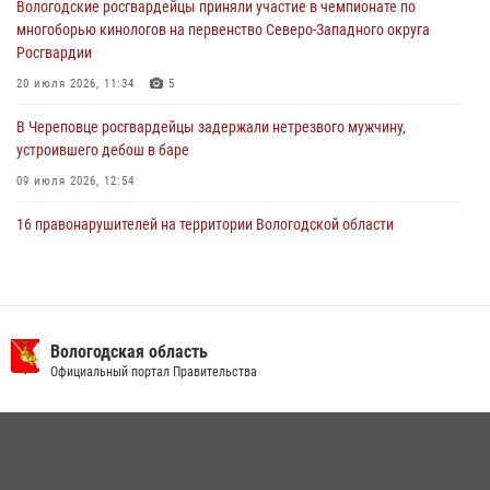
Вологодские росгвардейцы приняли участие в чемпионате по
29 июля 2026, 09:08
многоборью кинологов на первенство Северо-Западного округа
Росгвардии
20 июля 2026, 11:34
5
В Череповце росгвардейцы задержали нетрезвого мужчину,
устроившего дебош в баре
09 июля 2026, 12:54
16 правонарушителей на территории Вологодской области
задержали сотрудники вневедомственной охраны Росгвардии за
минувшую неделю
20 июля 2026, 09:06
В Великом Устюге росгвардейцы задержали мужчин, устроивших
Вологодская область
стрельбу
Официальный портал Правительства
27 июля 2026, 07:28
В Вологде представители Росгвардии и УМВД обсудили
взаимодействие по профилактике мошенничеств