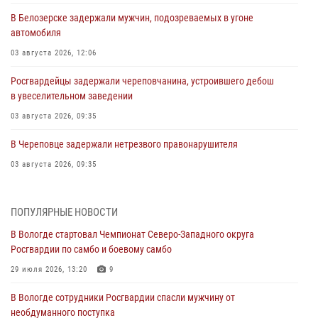
В Белозерске задержали мужчин, подозреваемых в угоне
автомобиля
03 августа 2026, 12:06
Росгвардейцы задержали череповчанина, устроившего дебош
в увеселительном заведении
03 августа 2026, 09:35
В Череповце задержали нетрезвого правонарушителя
03 августа 2026, 09:35
В Череповце задержали женщину, подозреваемую в хищении
товаров из магазина
ПОПУЛЯРНЫЕ НОВОСТИ
03 августа 2026, 09:34
В Вологде стартовал Чемпионат Северо-Западного округа
Росгвардии по самбо и боевому самбо
В Вологде определились победители и призеры Чемпионатов
Северо-Западного округа Росгвардии по спортивному и боевому
29 июля 2026, 13:20
9
самбо
В Вологде сотрудники Росгвардии спасли мужчину от
03 августа 2026, 08:54
8
1
необдуманного поступка