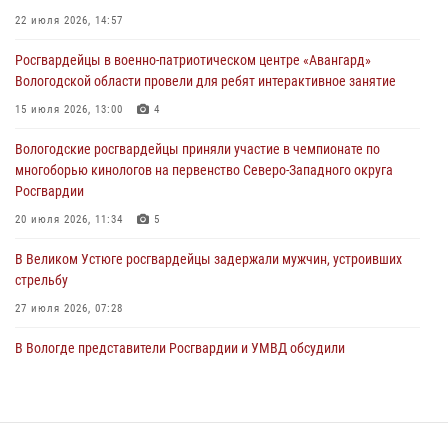
ЗА МИНУВШУЮ НЕДЕЛЮ СОТРУДНИКАМИ ВНЕВЕДОМСТВЕННОЙ
22 июля 2026, 14:57
ОХРАНЫ РОСГВАРДИИ В ВОЛОГОДСКОЙ ОБЛАСТИ ЗАДЕРЖАНО 23
Росгвардейцы в военно-патриотическом центре «Авангард»
ПРАВОНАРУШИТЕЛЯ
Вологодской области провели для ребят интерактивное занятие
02 августа 2026, 10:37
15 июля 2026, 13:00
4
Росгвардейцы в г. Соколе задержали несовершеннолетнего
Вологодские росгвардейцы приняли участие в чемпионате по
нарушителя на питбайке
многоборью кинологов на первенство Северо-Западного округа
31 июля 2026, 06:43
Росгвардии
20 июля 2026, 11:34
5
В Великом Устюге росгвардейцы задержали мужчин, устроивших
стрельбу
27 июля 2026, 07:28
В Вологде представители Росгвардии и УМВД обсудили
взаимодействие по профилактике мошенничеств
22 июля 2026, 12:10
2
16 правонарушителей на территории Вологодской области