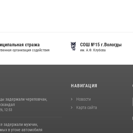
иципальная стража
СОШ №15 г.Вологды
венная организация содействия
им. А.Ф. Клубова
И
НАВИГАЦИЯ
цы задержали череповчан,
Новости
 скандал
Карта сайта
26, 12:53
ке задержали мужчин,
мых в угоне автомобиля