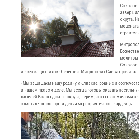
Соколов 
завершил
округа. 
мецената
строител
Митропол
Божестве
молитвы 
Соколовы
и всех защитников Отечества. Митрополит Савва прочитал 
«Мы защищаем нашу родину, а близкие, родные и соотечеств
в нашем правом деле. Мы всегда готовы оказать посильну
жителей Вологодского округа, верим, что его энтузиазма хв
отметили после проведения мероприятия росгвардейцы.