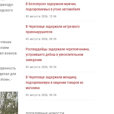
В Белозерске задержали мужчин,
приходу»
подозреваемых в угоне автомобиля
годского
03 августа 2026, 12:06
В Череповце задержали нетрезвого
правонарушителя
03 августа 2026, 09:35
очтения
колаем
Росгвардейцы задержали череповчанина,
сил воинов
устроившего дебош в увеселительном
заведении
03 августа 2026, 09:35
веренность
сделал для
В Череповце задержали женщину,
этом», -
подозреваемую в хищении товаров из
магазина
03 августа 2026, 09:34
В Вологде определились победители и
призеры Чемпионатов Северо-Западного
ПОПУЛЯРНЫЕ НОВОСТИ