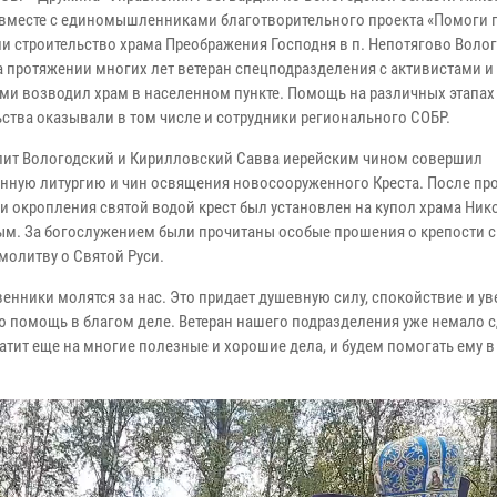
вместе с единомышленниками благотворительного проекта «Помоги 
и строительство храма Преображения Господня в п. Непотягово Воло
На протяжении многих лет ветеран спецподразделения с активистами и
ми возводил храм в населенном пункте. Помощь на различных этапах
ьства оказывали в том числе и сотрудники регионального СОБР.
ит Вологодский и Кирилловский Савва иерейским чином совершил
нную литургию и чин освящения новосооруженного Креста. После пр
и окропления святой водой крест был установлен на купол храма Ни
м. За богослужением были прочитаны особые прошения о крепости 
молитву о Святой Руси.
енники молятся за нас. Это придает душевную силу, спокойствие и у
ю помощь в благом деле. Ветеран нашего подразделения уже немало 
атит еще на многие полезные и хорошие дела, и будем помогать ему в 