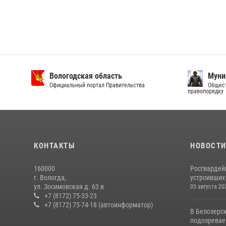
Вологодская область
Муни
Официальный портал Правительства
Общест
правопорядку
КОНТАКТЫ
НОВОСТ
160000
Росгвардей
г. Вологда,
устроивших
ул. Зосимовская д. 63 в
05 августа 20
+7 (8172) 75-33-23
+7 (8172) 75-74-18 (автоинформатор)
В Белозерс
подозревае