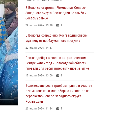
округа Росгвардии по спортивному и боевому
самбо
В Вологде стартовал Чемпионат Северо-
Западного округа Росгвардии по самбо и
03 августа 2026, 08:54
8
1
боевому самбо
ЗА МИНУВШУЮ НЕДЕЛЮ СОТРУДНИКАМИ
29 июля 2026, 13:20
9
ВНЕВЕДОМСТВЕННОЙ ОХРАНЫ РОСГВАРДИИ
В ВОЛОГОДСКОЙ ОБЛАСТИ ЗАДЕРЖАНО 23
В Вологде сотрудники Росгвардии спасли
ПРАВОНАРУШИТЕЛЯ
мужчину от необдуманного поступка
02 августа 2026, 10:37
22 июля 2026, 14:57
Росгвардейцы в г. Соколе задержали
Росгвардейцы в военно-патриотическом
несовершеннолетнего нарушителя
центре «Авангард» Вологодской области
на питбайке
провели для ребят интерактивное занятие
31 июля 2026, 06:43
15 июля 2026, 13:00
4
В Вологде стартовал Чемпионат Северо-
Вологодские росгвардейцы приняли участие
Западного округа Росгвардии по самбо и
в чемпионате по многоборью кинологов на
боевому самбо
первенство Северо-Западного округа
Росгвардии
29 июля 2026, 13:20
9
20 июля 2026, 11:34
5
В Вологде росгвардейцы задержали