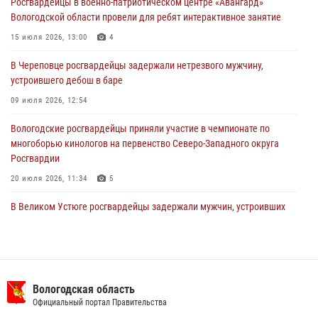
Росгвардейцы в военно-патриотическом центре «Авангард»
31 июля 2026, 06:43
Вологодской области провели для ребят интерактивное занятие
В Вологде стартовал Чемпионат Северо-Западного округа
15 июля 2026, 13:00
4
Росгвардии по самбо и боевому самбо
В Череповце росгвардейцы задержали нетрезвого мужчину,
29 июля 2026, 13:20
9
устроившего дебош в баре
09 июля 2026, 12:54
Вологодские росгвардейцы приняли участие в чемпионате по
многоборью кинологов на первенство Северо-Западного округа
Росгвардии
20 июля 2026, 11:34
5
В Великом Устюге росгвардейцы задержали мужчин, устроивших
стрельбу
27 июля 2026, 07:28
16 правонарушителей на территории Вологодской области
задержали сотрудники вневедомственной охраны Росгвардии за
Вологодская область
минувшую неделю
Официальный портал Правительства