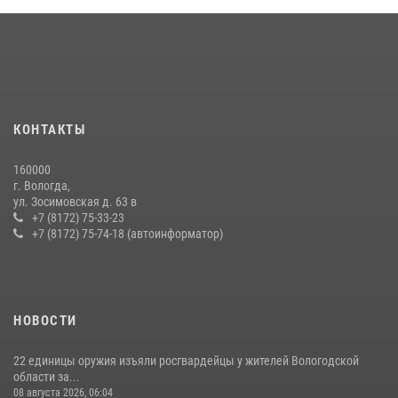
20 июля 2026, 09:06
21 единицу оружия изъяли за минувшую неделю сотрудники
Росгвардии в Вологодской области
20 июля 2026, 10:47
В Вологде представители Росгвардии и УМВД обсудили
КОНТАКТЫ
взаимодействие по профилактике мошенничеств
22 июля 2026, 12:10
2
160000
г. Вологда,
В ВОЛОГДЕ РОСГВАРДЕЙЦЫ ЗАДЕРЖАЛИ МУЖЧИНУ,
ул. Зосимовская д. 63 в
ОТКАЗЫВАВШЕГОСЯ ОСВОБОДИТЬ НОМЕР В ГОСТИНИЦЕ
+7 (8172) 75-33-23
+7 (8172) 75-74-18 (автоинформатор)
24 июля 2026, 07:32
НОВОСТИ
22 единицы оружия изъяли росгвардейцы у жителей Вологодской
области за...
08 августа 2026, 06:04