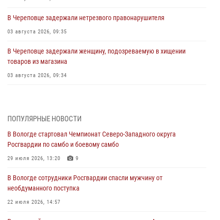
В Череповце задержали нетрезвого правонарушителя
03 августа 2026, 09:35
В Череповце задержали женщину, подозреваемую в хищении
товаров из магазина
03 августа 2026, 09:34
В Вологде определились победители и призеры Чемпионатов
Северо-Западного округа Росгвардии по спортивному и боевому
самбо
ПОПУЛЯРНЫЕ НОВОСТИ
03 августа 2026, 08:54
8
1
В Вологде стартовал Чемпионат Северо-Западного округа
Росгвардии по самбо и боевому самбо
ЗА МИНУВШУЮ НЕДЕЛЮ СОТРУДНИКАМИ ВНЕВЕДОМСТВЕННОЙ
ОХРАНЫ РОСГВАРДИИ В ВОЛОГОДСКОЙ ОБЛАСТИ ЗАДЕРЖАНО 23
29 июля 2026, 13:20
9
ПРАВОНАРУШИТЕЛЯ
В Вологде сотрудники Росгвардии спасли мужчину от
02 августа 2026, 10:37
необдуманного поступка
Росгвардейцы в г. Соколе задержали несовершеннолетнего
22 июля 2026, 14:57
нарушителя на питбайке