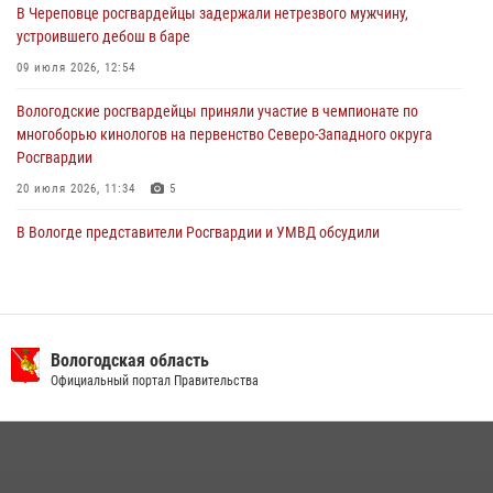
В Череповце росгвардейцы задержали нетрезвого мужчину,
29 июля 2026, 09:08
устроившего дебош в баре
09 июля 2026, 12:54
Вологодские росгвардейцы приняли участие в чемпионате по
многоборью кинологов на первенство Северо-Западного округа
Росгвардии
20 июля 2026, 11:34
5
В Вологде представители Росгвардии и УМВД обсудили
взаимодействие по профилактике мошенничеств
22 июля 2026, 12:10
2
В Великом Устюге росгвардейцы задержали мужчин, устроивших
стрельбу
Вологодская область
Официальный портал Правительства
27 июля 2026, 07:28
16 правонарушителей на территории Вологодской области
задержали сотрудники вневедомственной охраны Росгвардии за
минувшую неделю