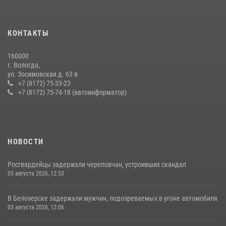
20 июля 2026, 09:06
В Соколе росгвардейцы задержали двух нетрезвых мужчин,
КОНТАКТЫ
угрожавших молодежи расправой
08 июля 2026, 07:52
1
160000
г. Вологда,
21 единицу оружия изъяли за минувшую неделю сотрудники
ул. Зосимовская д. 63 в
Росгвардии в Вологодской области
+7 (8172) 75-33-23
+7 (8172) 75-74-18 (автоинформатор)
20 июля 2026, 10:47
НОВОСТИ
Росгвардейцы задержали череповчан, устроивших скандал
05 августа 2026, 12:53
В Белозерске задержали мужчин, подозреваемых в угоне автомобиля
03 августа 2026, 12:06