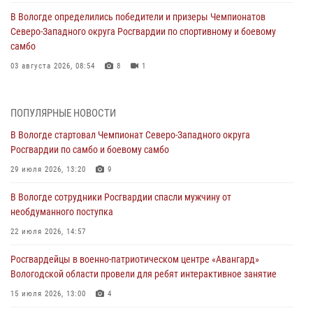
В Вологде определились победители и призеры Чемпионатов
Северо-Западного округа Росгвардии по спортивному и боевому
самбо
03 августа 2026, 08:54
8
1
ЗА МИНУВШУЮ НЕДЕЛЮ СОТРУДНИКАМИ ВНЕВЕДОМСТВЕННОЙ
ОХРАНЫ РОСГВАРДИИ В ВОЛОГОДСКОЙ ОБЛАСТИ ЗАДЕРЖАНО 23
ПОПУЛЯРНЫЕ НОВОСТИ
ПРАВОНАРУШИТЕЛЯ
В Вологде стартовал Чемпионат Северо-Западного округа
02 августа 2026, 10:37
Росгвардии по самбо и боевому самбо
Росгвардейцы в г. Соколе задержали несовершеннолетнего
29 июля 2026, 13:20
9
нарушителя на питбайке
В Вологде сотрудники Росгвардии спасли мужчину от
31 июля 2026, 06:43
необдуманного поступка
В Вологде стартовал Чемпионат Северо-Западного округа
22 июля 2026, 14:57
Росгвардии по самбо и боевому самбо
Росгвардейцы в военно-патриотическом центре «Авангард»
29 июля 2026, 13:20
9
Вологодской области провели для ребят интерактивное занятие
В Вологде росгвардейцы задержали мужчину, подозреваемого в
15 июля 2026, 13:00
4
хищении цветного металла