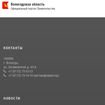
В Великом Устюге росгвардейцы задержали мужчин, устроивших
Вологодская область
стрельбу
Официальный портал Правительства
27 июля 2026, 07:28
В Вологде представители Росгвардии и УМВД обсудили
взаимодействие по профилактике мошенничеств
22 июля 2026, 12:10
2
21 единицу оружия изъяли за минувшую неделю сотрудники
КОНТАКТЫ
Росгвардии в Вологодской области
20 июля 2026, 10:47
160000
г. Вологда,
В Соколе росгвардейцы задержали двух нетрезвых мужчин,
ул. Зосимовская д. 63 в
угрожавших молодежи расправой
+7 (8172) 75-33-23
+7 (8172) 75-74-18 (автоинформатор)
08 июля 2026, 07:52
1
НОВОСТИ