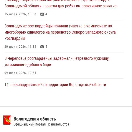
29 июля 2026, 13:20
9
Вологодской области провели для ребят интерактивное занятие
В Вологде росгвардейцы задержали мужчину, подозреваемого в
15 июля 2026, 13:00
4
хищении цветного металла
Вологодские росгвардейцы приняли участие в чемпионате по
29 июля 2026, 09:08
многоборью кинологов на первенство Северо-Западного округа
Росгвардии
20 июля 2026, 11:34
5
В Череповце росгвардейцы задержали нетрезвого мужчину,
устроившего дебош в баре
09 июля 2026, 12:54
16 правонарушителей на территории Вологодской области
задержали сотрудники вневедомственной охраны Росгвардии за
минувшую неделю
20 июля 2026, 09:06
В Великом Устюге росгвардейцы задержали мужчин, устроивших
Вологодская область
стрельбу
Официальный портал Правительства
27 июля 2026, 07:28