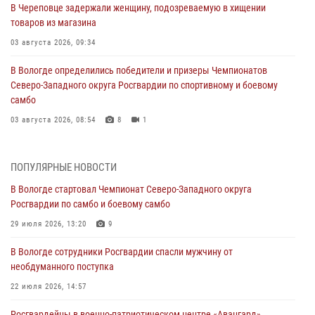
В Череповце задержали женщину, подозреваемую в хищении
товаров из магазина
03 августа 2026, 09:34
В Вологде определились победители и призеры Чемпионатов
Северо-Западного округа Росгвардии по спортивному и боевому
самбо
03 августа 2026, 08:54
8
1
ЗА МИНУВШУЮ НЕДЕЛЮ СОТРУДНИКАМИ ВНЕВЕДОМСТВЕННОЙ
ОХРАНЫ РОСГВАРДИИ В ВОЛОГОДСКОЙ ОБЛАСТИ ЗАДЕРЖАНО 23
ПОПУЛЯРНЫЕ НОВОСТИ
ПРАВОНАРУШИТЕЛЯ
В Вологде стартовал Чемпионат Северо-Западного округа
02 августа 2026, 10:37
Росгвардии по самбо и боевому самбо
Росгвардейцы в г. Соколе задержали несовершеннолетнего
29 июля 2026, 13:20
9
нарушителя на питбайке
В Вологде сотрудники Росгвардии спасли мужчину от
31 июля 2026, 06:43
необдуманного поступка
В Вологде стартовал Чемпионат Северо-Западного округа
22 июля 2026, 14:57
Росгвардии по самбо и боевому самбо
Росгвардейцы в военно-патриотическом центре «Авангард»