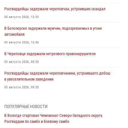
Росгвардейцы задержали череповчан, устроивших скандал
05 августа 2026, 12:53
В Белозерске задержали мужчин, подозреваемых в угоне
автомобиля
03 августа 2026, 12:06
В Череповце задержали нетрезвого правонарушителя
03 августа 2026, 09:35
Росгвардейцы задержали череповчанина, устроившего дебош
в увеселительном заведении
03 августа 2026, 09:35
В Череповце задержали женщину, подозреваемую в хищении
товаров из магазина
ПОПУЛЯРНЫЕ НОВОСТИ
03 августа 2026, 09:34
В Вологде стартовал Чемпионат Северо-Западного округа
Росгвардии по самбо и боевому самбо
В Вологде определились победители и призеры Чемпионатов