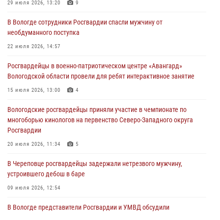
Северо-Западного округа Росгвардии по спортивному и боевому
29 июля 2026, 13:20
9
самбо
В Вологде сотрудники Росгвардии спасли мужчину от
03 августа 2026, 08:54
8
1
необдуманного поступка
ЗА МИНУВШУЮ НЕДЕЛЮ СОТРУДНИКАМИ ВНЕВЕДОМСТВЕННОЙ
22 июля 2026, 14:57
ОХРАНЫ РОСГВАРДИИ В ВОЛОГОДСКОЙ ОБЛАСТИ ЗАДЕРЖАНО 23
Росгвардейцы в военно-патриотическом центре «Авангард»
ПРАВОНАРУШИТЕЛЯ
Вологодской области провели для ребят интерактивное занятие
02 августа 2026, 10:37
15 июля 2026, 13:00
4
Росгвардейцы в г. Соколе задержали несовершеннолетнего
Вологодские росгвардейцы приняли участие в чемпионате по
нарушителя на питбайке
многоборью кинологов на первенство Северо-Западного округа
31 июля 2026, 06:43
Росгвардии
20 июля 2026, 11:34
5
В Череповце росгвардейцы задержали нетрезвого мужчину,
устроившего дебош в баре
09 июля 2026, 12:54
В Вологде представители Росгвардии и УМВД обсудили
взаимодействие по профилактике мошенничеств