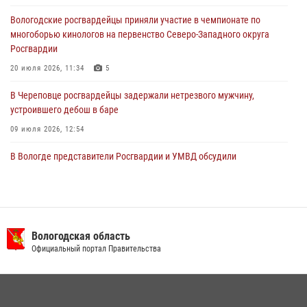
хищении цветного металла
Вологодские росгвардейцы приняли участие в чемпионате по
29 июля 2026, 09:08
многоборью кинологов на первенство Северо-Западного округа
Росгвардии
20 июля 2026, 11:34
5
В Череповце росгвардейцы задержали нетрезвого мужчину,
устроившего дебош в баре
09 июля 2026, 12:54
В Вологде представители Росгвардии и УМВД обсудили
взаимодействие по профилактике мошенничеств
22 июля 2026, 12:10
2
В Великом Устюге росгвардейцы задержали мужчин, устроивших
стрельбу
Вологодская область
Официальный портал Правительства
27 июля 2026, 07:28
В Соколе росгвардейцы задержали двух нетрезвых мужчин,
угрожавших молодежи расправой