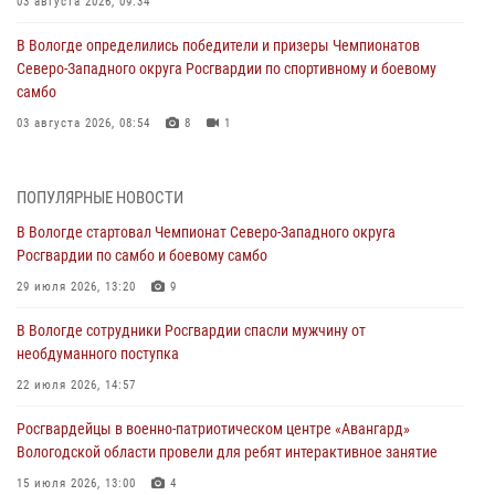
03 августа 2026, 09:34
В Вологде определились победители и призеры Чемпионатов
Северо-Западного округа Росгвардии по спортивному и боевому
самбо
03 августа 2026, 08:54
8
1
ЗА МИНУВШУЮ НЕДЕЛЮ СОТРУДНИКАМИ ВНЕВЕДОМСТВЕННОЙ
ОХРАНЫ РОСГВАРДИИ В ВОЛОГОДСКОЙ ОБЛАСТИ ЗАДЕРЖАНО 23
ПОПУЛЯРНЫЕ НОВОСТИ
ПРАВОНАРУШИТЕЛЯ
В Вологде стартовал Чемпионат Северо-Западного округа
02 августа 2026, 10:37
Росгвардии по самбо и боевому самбо
Росгвардейцы в г. Соколе задержали несовершеннолетнего
29 июля 2026, 13:20
9
нарушителя на питбайке
В Вологде сотрудники Росгвардии спасли мужчину от
31 июля 2026, 06:43
необдуманного поступка
В Вологде стартовал Чемпионат Северо-Западного округа
22 июля 2026, 14:57
Росгвардии по самбо и боевому самбо
Росгвардейцы в военно-патриотическом центре «Авангард»
29 июля 2026, 13:20
9
Вологодской области провели для ребят интерактивное занятие
В Вологде росгвардейцы задержали мужчину, подозреваемого в
15 июля 2026, 13:00
4