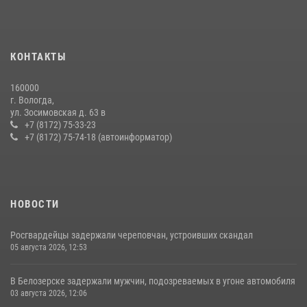
08 июля 2026, 07:52
1
16 правонарушителей на территории Вологодской области
задержали сотрудники вневедомственной охраны Росгвардии за
КОНТАКТЫ
минувшую неделю
20 июля 2026, 09:06
160000
г. Вологда,
21 единицу оружия изъяли за минувшую неделю сотрудники
ул. Зосимовская д. 63 в
Росгвардии в Вологодской области
+7 (8172) 75-33-23
+7 (8172) 75-74-18 (автоинформатор)
20 июля 2026, 10:47
НОВОСТИ
Росгвардейцы задержали череповчан, устроивших скандал
05 августа 2026, 12:53
В Белозерске задержали мужчин, подозреваемых в угоне автомобиля
03 августа 2026, 12:06