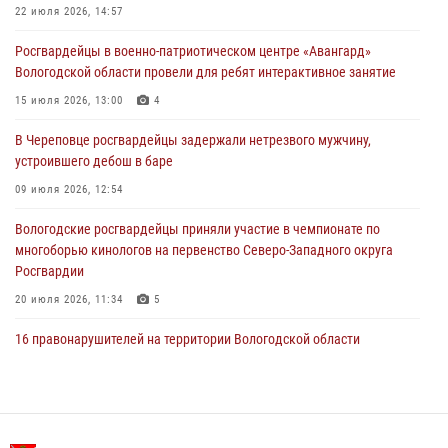
Росгвардейцы в г. Соколе задержали несовершеннолетнего
22 июля 2026, 14:57
нарушителя на питбайке
Росгвардейцы в военно-патриотическом центре «Авангард»
31 июля 2026, 06:43
Вологодской области провели для ребят интерактивное занятие
В Вологде стартовал Чемпионат Северо-Западного округа
15 июля 2026, 13:00
4
Росгвардии по самбо и боевому самбо
В Череповце росгвардейцы задержали нетрезвого мужчину,
29 июля 2026, 13:20
9
устроившего дебош в баре
09 июля 2026, 12:54
Вологодские росгвардейцы приняли участие в чемпионате по
многоборью кинологов на первенство Северо-Западного округа
Росгвардии
20 июля 2026, 11:34
5
16 правонарушителей на территории Вологодской области
задержали сотрудники вневедомственной охраны Росгвардии за
минувшую неделю
20 июля 2026, 09:06