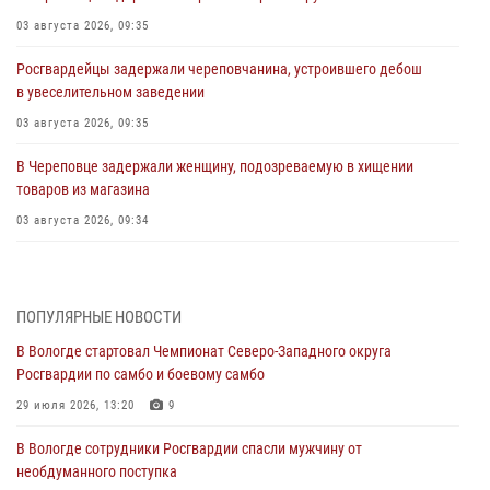
03 августа 2026, 09:35
Росгвардейцы задержали череповчанина, устроившего дебош
в увеселительном заведении
03 августа 2026, 09:35
В Череповце задержали женщину, подозреваемую в хищении
товаров из магазина
03 августа 2026, 09:34
В Вологде определились победители и призеры Чемпионатов
Северо-Западного округа Росгвардии по спортивному и боевому
самбо
ПОПУЛЯРНЫЕ НОВОСТИ
03 августа 2026, 08:54
8
1
В Вологде стартовал Чемпионат Северо-Западного округа
Росгвардии по самбо и боевому самбо
ЗА МИНУВШУЮ НЕДЕЛЮ СОТРУДНИКАМИ ВНЕВЕДОМСТВЕННОЙ
ОХРАНЫ РОСГВАРДИИ В ВОЛОГОДСКОЙ ОБЛАСТИ ЗАДЕРЖАНО 23
29 июля 2026, 13:20
9
ПРАВОНАРУШИТЕЛЯ
В Вологде сотрудники Росгвардии спасли мужчину от
02 августа 2026, 10:37
необдуманного поступка