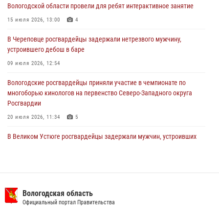
Вологодской области провели для ребят интерактивное занятие
02 августа 2026, 10:37
15 июля 2026, 13:00
4
Росгвардейцы в г. Соколе задержали несовершеннолетнего
В Череповце росгвардейцы задержали нетрезвого мужчину,
нарушителя на питбайке
устроившего дебош в баре
31 июля 2026, 06:43
09 июля 2026, 12:54
Вологодские росгвардейцы приняли участие в чемпионате по
многоборью кинологов на первенство Северо-Западного округа
Росгвардии
20 июля 2026, 11:34
5
В Великом Устюге росгвардейцы задержали мужчин, устроивших
стрельбу
27 июля 2026, 07:28
16 правонарушителей на территории Вологодской области
задержали сотрудники вневедомственной охраны Росгвардии за
Вологодская область
минувшую неделю
Официальный портал Правительства
20 июля 2026, 09:06