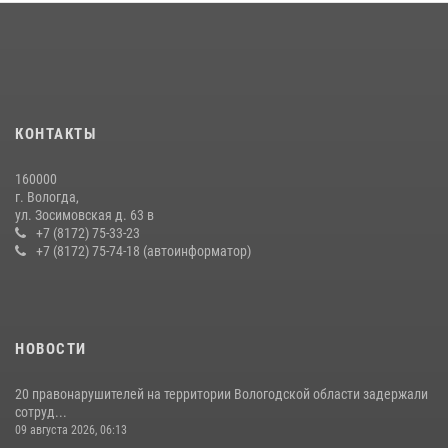
21 единицу оружия изъяли за минувшую неделю сотрудники
Росгвардии в Вологодской области
20 июля 2026, 10:47
В Вологде представители Росгвардии и УМВД обсудили
КОНТАКТЫ
взаимодействие по профилактике мошенничеств
22 июля 2026, 12:10
2
160000
г. Вологда,
В ВОЛОГДЕ РОСГВАРДЕЙЦЫ ЗАДЕРЖАЛИ МУЖЧИНУ,
ул. Зосимовская д. 63 в
ОТКАЗЫВАВШЕГОСЯ ОСВОБОДИТЬ НОМЕР В ГОСТИНИЦЕ
+7 (8172) 75-33-23
+7 (8172) 75-74-18 (автоинформатор)
24 июля 2026, 07:32
НОВОСТИ
20 правонарушителей на территории Вологодской области задержали
сотруд...
09 августа 2026, 06:13