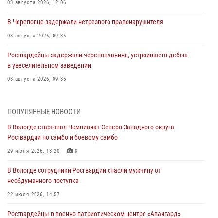
03 августа 2026, 12:06
В Череповце задержали нетрезвого правонарушителя
03 августа 2026, 09:35
Росгвардейцы задержали череповчанина, устроившего дебош
в увеселительном заведении
03 августа 2026, 09:35
В Череповце задержали женщину, подозреваемую в хищении
товаров из магазина
ПОПУЛЯРНЫЕ НОВОСТИ
03 августа 2026, 09:34
В Вологде стартовал Чемпионат Северо-Западного округа
Росгвардии по самбо и боевому самбо
В Вологде определились победители и призеры Чемпионатов
Северо-Западного округа Росгвардии по спортивному и боевому
29 июля 2026, 13:20
9
самбо
В Вологде сотрудники Росгвардии спасли мужчину от
03 августа 2026, 08:54
8
1
необдуманного поступка
ЗА МИНУВШУЮ НЕДЕЛЮ СОТРУДНИКАМИ ВНЕВЕДОМСТВЕННОЙ
22 июля 2026, 14:57
ОХРАНЫ РОСГВАРДИИ В ВОЛОГОДСКОЙ ОБЛАСТИ ЗАДЕРЖАНО 23
Росгвардейцы в военно-патриотическом центре «Авангард»
ПРАВОНАРУШИТЕЛЯ