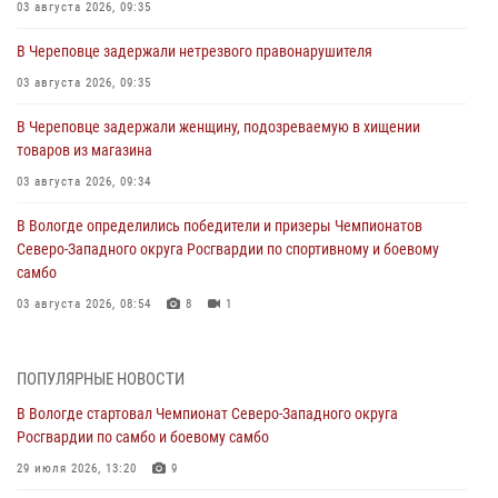
03 августа 2026, 09:35
В Череповце задержали нетрезвого правонарушителя
03 августа 2026, 09:35
В Череповце задержали женщину, подозреваемую в хищении
товаров из магазина
03 августа 2026, 09:34
В Вологде определились победители и призеры Чемпионатов
Северо-Западного округа Росгвардии по спортивному и боевому
самбо
03 августа 2026, 08:54
8
1
ЗА МИНУВШУЮ НЕДЕЛЮ СОТРУДНИКАМИ ВНЕВЕДОМСТВЕННОЙ
ОХРАНЫ РОСГВАРДИИ В ВОЛОГОДСКОЙ ОБЛАСТИ ЗАДЕРЖАНО 23
ПОПУЛЯРНЫЕ НОВОСТИ
ПРАВОНАРУШИТЕЛЯ
В Вологде стартовал Чемпионат Северо-Западного округа
02 августа 2026, 10:37
Росгвардии по самбо и боевому самбо
Росгвардейцы в г. Соколе задержали несовершеннолетнего
29 июля 2026, 13:20
9
нарушителя на питбайке