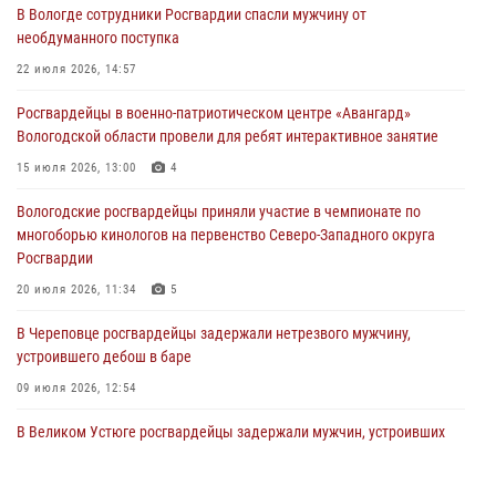
В Вологде сотрудники Росгвардии спасли мужчину от
31 июля 2026, 06:43
необдуманного поступка
В Вологде стартовал Чемпионат Северо-Западного округа
22 июля 2026, 14:57
Росгвардии по самбо и боевому самбо
Росгвардейцы в военно-патриотическом центре «Авангард»
29 июля 2026, 13:20
9
Вологодской области провели для ребят интерактивное занятие
В Вологде росгвардейцы задержали мужчину, подозреваемого в
15 июля 2026, 13:00
4
хищении цветного металла
Вологодские росгвардейцы приняли участие в чемпионате по
29 июля 2026, 09:08
многоборью кинологов на первенство Северо-Западного округа
Росгвардии
20 июля 2026, 11:34
5
В Череповце росгвардейцы задержали нетрезвого мужчину,
устроившего дебош в баре
09 июля 2026, 12:54
В Великом Устюге росгвардейцы задержали мужчин, устроивших
стрельбу
27 июля 2026, 07:28