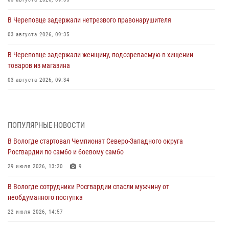
В Череповце задержали нетрезвого правонарушителя
03 августа 2026, 09:35
В Череповце задержали женщину, подозреваемую в хищении
товаров из магазина
03 августа 2026, 09:34
В Вологде определились победители и призеры Чемпионатов
Северо-Западного округа Росгвардии по спортивному и боевому
самбо
ПОПУЛЯРНЫЕ НОВОСТИ
03 августа 2026, 08:54
8
1
В Вологде стартовал Чемпионат Северо-Западного округа
Росгвардии по самбо и боевому самбо
ЗА МИНУВШУЮ НЕДЕЛЮ СОТРУДНИКАМИ ВНЕВЕДОМСТВЕННОЙ
ОХРАНЫ РОСГВАРДИИ В ВОЛОГОДСКОЙ ОБЛАСТИ ЗАДЕРЖАНО 23
29 июля 2026, 13:20
9
ПРАВОНАРУШИТЕЛЯ
В Вологде сотрудники Росгвардии спасли мужчину от
02 августа 2026, 10:37
необдуманного поступка
Росгвардейцы в г. Соколе задержали несовершеннолетнего
22 июля 2026, 14:57
нарушителя на питбайке