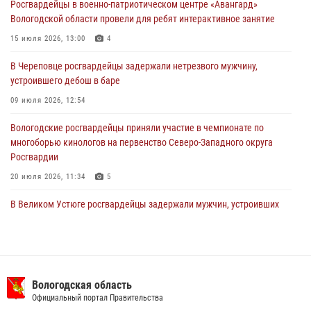
Росгвардейцы в военно-патриотическом центре «Авангард»
31 июля 2026, 06:43
Вологодской области провели для ребят интерактивное занятие
В Вологде стартовал Чемпионат Северо-Западного округа
15 июля 2026, 13:00
4
Росгвардии по самбо и боевому самбо
В Череповце росгвардейцы задержали нетрезвого мужчину,
29 июля 2026, 13:20
9
устроившего дебош в баре
09 июля 2026, 12:54
Вологодские росгвардейцы приняли участие в чемпионате по
многоборью кинологов на первенство Северо-Западного округа
Росгвардии
20 июля 2026, 11:34
5
В Великом Устюге росгвардейцы задержали мужчин, устроивших
стрельбу
27 июля 2026, 07:28
16 правонарушителей на территории Вологодской области
задержали сотрудники вневедомственной охраны Росгвардии за
Вологодская область
минувшую неделю
Официальный портал Правительства